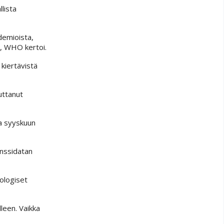
llista
demioista,
t, WHO kertoi.
 kiertävistä
uttanut
va syyskuun
enssidatan
ologiset
lleen. Vaikka