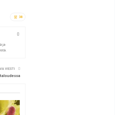
38
ä ja
istä.
VA VIESTI
 taloudessa