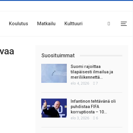
Koulutus
Matkailu
Kulttuuri
evaa
Suosituimmat
Suomi rajoittaa
tilapäisesti ilmailua ja
meriliikennettä…
elo 4, 2026
7
Infantinon tehtävänä oli
puhdistaa FIFA
korruptiosta – 10…
elo 3, 2026
6