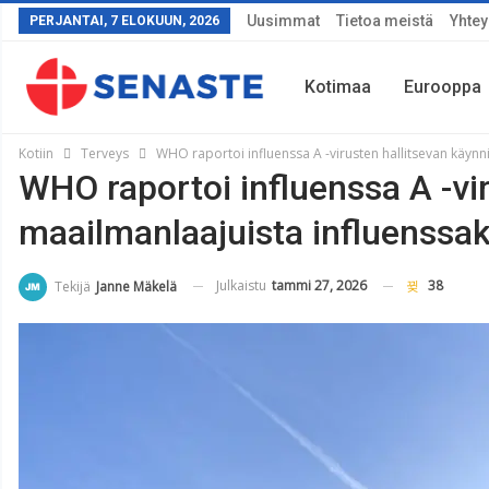
Uusimmat
Tietoa meistä
Yhtey
PERJANTAI, 7 ELOKUUN, 2026
Kotimaa
Eurooppa
Kotiin
Terveys
WHO raportoi influenssa A -virusten hallitsevan käyn
WHO raportoi influenssa A -vi
Sää
maailmanlaajuista influenssa
Julkaistu
tammi 27, 2026
38
Tekijä
Janne Mäkelä