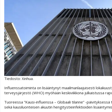
Tiedosto: Xinhua.
Influenssatoiminta on lisääntynyt maailmanlaajuisesti lokakuusta
terveysjärjestö (WHO) myöhään keskiviikkona julkaistussa rapor
Tuoreessa ”Kausi-influenssa – Globaali tilanne” -päivityksessä 
sekä kausiluonteisen akuutin hengitystieinfektioiden lisääntymis