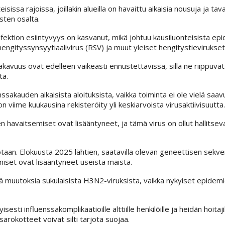
ssa rajoissa, joillakin alueilla on havaittu aikaisia nousuja ja tava
sten osalta.
fektion esiintyvyys on kasvanut, mikä johtuu kausiluonteisista epi
hengityssynsyytiaalivirus (RSV) ja muut yleiset hengitystievirukse
kavuus ovat edelleen vaikeasti ennustettavissa, sillä ne riippuvat
ta.
sakauden aikaisista aloituksista, vaikka toiminta ei ole vielä saav
 viime kuukausina rekisteröity yli keskiarvoista virusaktiivisuutta.
sten havaitsemiset ovat lisääntyneet, ja tämä virus on ollut hallitse
iotaan. Elokuusta 2025 lähtien, saatavilla olevan geneettisen sekv
miset ovat lisääntyneet useista maista.
 muutoksia sukulaisista H3N2-viruksista, vaikka nykyiset epidemi
ti influenssakomplikaatioille alttiille henkilöille ja heidän hoitaji
arokotteet voivat silti tarjota suojaa.