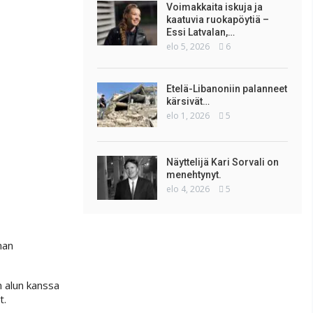
Voimakkaita iskuja ja
kaatuvia ruokapöytiä –
Essi Latvalan,…
elo 5, 2026
6
Etelä-Libanoniin palanneet
kärsivät…
elo 1, 2026
5
Näyttelijä Kari Sorvali on
menehtynyt.
elo 4, 2026
5
man
n alun kanssa
t.