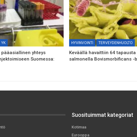
YK
HYVINVOINTI
TERVEYDENHUOLTO
n pääasiallinen yhteys
Keväällä havaittiin 64 tapausta
njektoimiseen Suomessa:
salmonella Bovismorbificans -b
Suosituimmat kategoriat
ntö
Kotimaa
Eurooppa