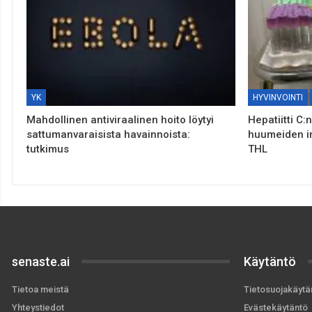
YK
HYVINVOINTI
Mahdollinen antiviraalinen hoito löytyi
Hepatiitti C:
sattumanvaraisista havainnoista:
huumeiden i
tutkimus
THL
senaste.ai
Käytäntö
Tietoa meistä
Tietosuojakäytä
Yhteystiedot
Evästekäytäntö