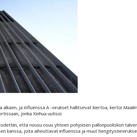
 alkaen, ja influenssa A -virukset hallitsevat kiertoa, kertoi Maail
tissaan, jonka Xinhua uutisoi.
todettiin, että nousu osuu yhteen pohjoisen pallonpuoliskon talve
en kanssa, joita aiheuttavat influenssa ja muut hengitystievirukse