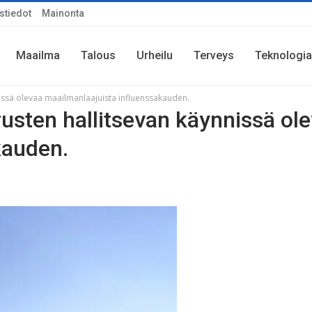
stiedot
Mainonta
Maailma
Talous
Urheilu
Terveys
Teknologia
nissä olevaa maailmanlaajuista influenssakauden.
rusten hallitsevan käynnissä ol
kauden.