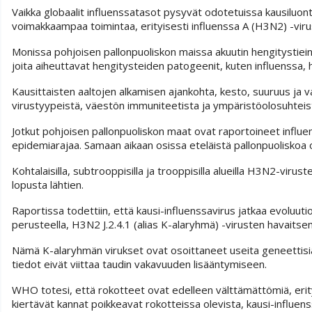
Vaikka globaalit influenssatasot pysyvät odotetuissa kausiluonteisi
voimakkaampaa toimintaa, erityisesti influenssa A (H3N2) -viru
Monissa pohjoisen pallonpuoliskon maissa akuutin hengitystiein
joita aiheuttavat hengitysteiden patogeenit, kuten influenssa, 
Kausittaisten aaltojen alkamisen ajankohta, kesto, suuruus ja va
virustyypeistä, väestön immuniteetista ja ympäristöolosuhteis
Jotkut pohjoisen pallonpuoliskon maat ovat raportoineet influens
epidemiarajaa. Samaan aikaan osissa eteläistä pallonpuoliskoa on
Kohtalaisilla, subtrooppisilla ja trooppisilla alueilla H3N2-viru
lopusta lähtien.
Raportissa todettiin, että kausi-influenssavirus jatkaa evoluut
perusteella, H3N2 J.2.4.1 (alias K-alaryhmä) -virusten havaitse
Nämä K-alaryhmän virukset ovat osoittaneet useita geneettisiä
tiedot eivät viittaa taudin vakavuuden lisääntymiseen.
WHO totesi, että rokotteet ovat edelleen välttämättömiä, erityises
kiertävät kannat poikkeavat rokotteissa olevista, kausi-influenss