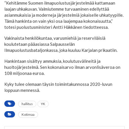
“Kehitämme Suomen ilmapuolustusjärjestelmää kattamaan
laajan uhkakuvan. Valmiutemme turvaaminen edellyttää
asianmukaisia ja moderneja järjestelmiä jokaiselle uhkatyypille.
Tämä hankinta on vain yksi osa laajempaa kokonaisuutta,”
totesi puolustusministeri Antti Häkkänen tiedotteessa.
Vakinaista henkilökuntaa, varusmiehiä ja reserviläisiä
koulutetaan pääasiassa Salpausselän
Ilmapuolustusbataljonkassa, joka kuuluu Karjalan prikaatiin.
Hankintaan sisältyy ammuksia, koulutusvälineitä ja
huoltojärjestelmä. Sen kokonaisarvo ilman arvonlisäveroa on
108 miljoonaa euroa.
Kyky tulee olemaan täysin toimintakunnossa 2020-luvun
loppuun mennessä.
hallitus
YK
Kotimaa