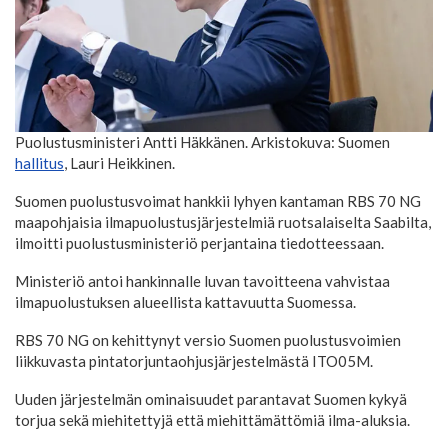
Puolustusministeri Antti Häkkänen. Arkistokuva: Suomen
hallitus
, Lauri Heikkinen.
Suomen puolustusvoimat hankkii lyhyen kantaman RBS 70 NG
maapohjaisia ilmapuolustusjärjestelmiä ruotsalaiselta Saabilta,
ilmoitti puolustusministeriö perjantaina tiedotteessaan.
Ministeriö antoi hankinnalle luvan tavoitteena vahvistaa
ilmapuolustuksen alueellista kattavuutta Suomessa.
RBS 70 NG on kehittynyt versio Suomen puolustusvoimien
liikkuvasta pintatorjuntaohjusjärjestelmästä ITO05M.
Uuden järjestelmän ominaisuudet parantavat Suomen kykyä
torjua sekä miehitettyjä että miehittämättömiä ilma-aluksia.