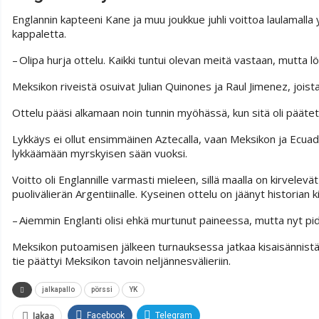
Englannin kapteeni Kane ja muu joukkue juhli voittoa laulamal
kappaletta.
– Olipa hurja ottelu. Kaikki tuntui olevan meitä vastaan, mutta 
Meksikon riveistä osuivat Julian Quinones ja Raul Jimenez, jois
Ottelu pääsi alkamaan noin tunnin myöhässä, kun sitä oli päätet
Lykkäys ei ollut ensimmäinen Aztecalla, vaan Meksikon ja Ecuador
lykkäämään myrskyisen sään vuoksi.
Voitto oli Englannille varmasti mieleen, sillä maalla on kirvele
puolivälierän Argentiinalle. Kyseinen ottelu on jäänyt historian
– Aiemmin Englanti olisi ehkä murtunut paineessa, mutta nyt pid
Meksikon putoamisen jälkeen turnauksessa jatkaa kisaisännistä
tie päättyi Meksikon tavoin neljännesvälieriin.
jalkapallo
pörssi
YK
Jakaa
Facebook
Telegram