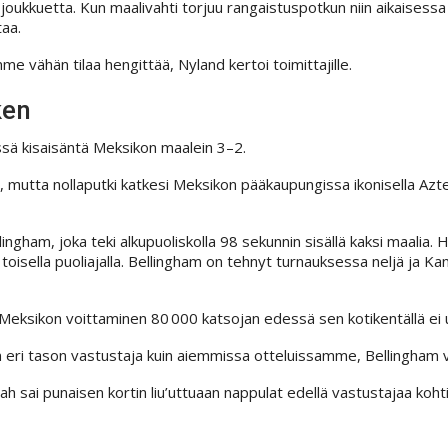
o joukkuetta. Kun maalivahti torjuu rangaistuspotkun niin aikaisess
taa.
me vähän tilaa hengittää, Nyland kertoi toimittajille.
ken
issä kisaisäntä Meksikon maalein 3–2.
 mutta nollaputki katkesi Meksikon pääkaupungissa ikonisella Azte
gham, joka teki alkupuoliskolla 98 sekunnin sisällä kaksi maalia. 
isella puoliajalla. Bellingham on tehnyt turnauksessa neljä ja Ka
 Meksikon voittaminen 80 000 katsojan edessä sen kotikentällä ei
an eri tason vastustaja kuin aiemmissa otteluissamme, Bellingham v
sah sai punaisen kortin liu’uttuaan nappulat edellä vastustajaa kohti