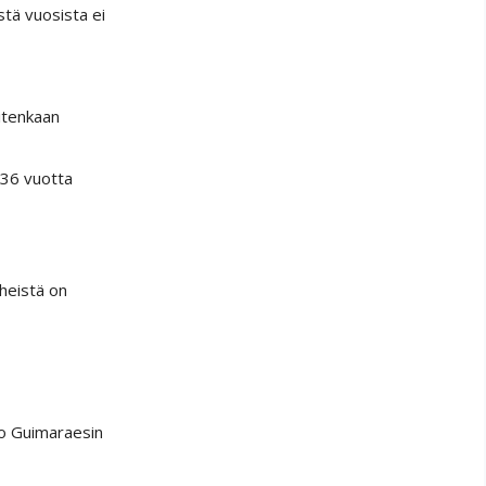
tä vuosista ei
uitenkaan
 36 vuotta
 heistä on
no Guimaraesin