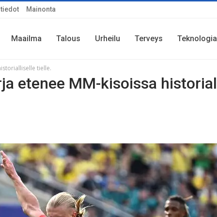
tiedot
Mainonta
Maailma
Talous
Urheilu
Terveys
Teknologia
orialliselle tielle.
a etenee MM-kisoissa historiall