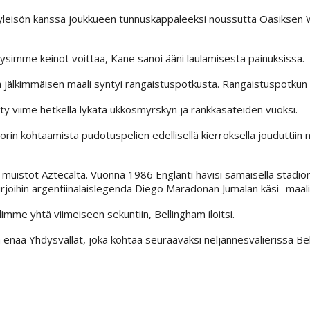
la yleisön kanssa joukkueen tunnuskappaleeksi noussutta Oasiksen
löysimme keinot voittaa, Kane sanoi ääni laulamisesta painuksissa.
ta jälkimmäisen maali syntyi rangaistuspotkusta. Rangaistuspotkun 
ty viime hetkellä lykätä ukkosmyrskyn ja rankkasateiden vuoksi.
in kohtaamista pudotuspelien edellisellä kierroksella jouduttiin ni
vät muistot Aztecalta. Vuonna 1986 Englanti hävisi samaisella stadio
 kirjoihin argentiinalaislegenda Diego Maradonan Jumalan käsi -maali
imme yhtä viimeiseen sekuntiin, Bellingham iloitsi.
 enää Yhdysvallat, joka kohtaa seuraavaksi neljännesvälierissä Be