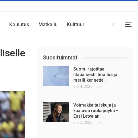
Koulutus
Matkailu
Kulttuuri
iselle
Suosituimmat
Suomi rajoittaa
tilapäisesti ilmailua ja
meriliikennettä…
elo 4, 2026
7
Voimakkaita iskuja ja
kaatuvia ruokapöytiä –
Essi Latvalan,…
elo 5, 2026
7