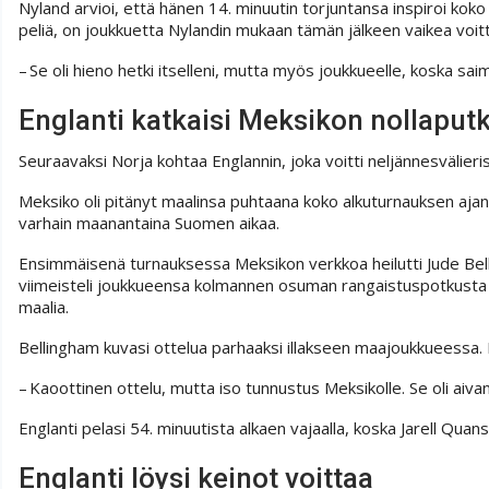
Nyland arvioi, että hänen 14. minuutin torjuntansa inspiroi kok
peliä, on joukkuetta Nylandin mukaan tämän jälkeen vaikea voit
– Se oli hieno hetki itselleni, mutta myös joukkueelle, koska saim
Englanti katkaisi Meksikon nollaput
Seuraavaksi Norja kohtaa Englannin, joka voitti neljännesvälier
Meksiko oli pitänyt maalinsa puhtaana koko alkuturnauksen ajan,
varhain maanantaina Suomen aikaa.
Ensimmäisenä turnauksessa Meksikon verkkoa heilutti Jude Bellin
viimeisteli joukkueensa kolmannen osuman rangaistuspotkusta to
maalia.
Bellingham kuvasi ottelua parhaaksi illakseen maajoukkueessa.
– Kaoottinen ottelu, mutta iso tunnustus Meksikolle. Se oli aiv
Englanti pelasi 54. minuutista alkaen vajaalla, koska Jarell Quan
Englanti löysi keinot voittaa