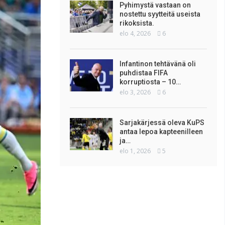
Pyhimystä vastaan on
nostettu syytteitä useista
rikoksista.
elo 4, 2026
6
Infantinon tehtävänä oli
puhdistaa FIFA
korruptiosta – 10…
elo 3, 2026
6
Sarjakärjessä oleva KuPS
antaa lepoa kapteenilleen
ja…
elo 1, 2026
5