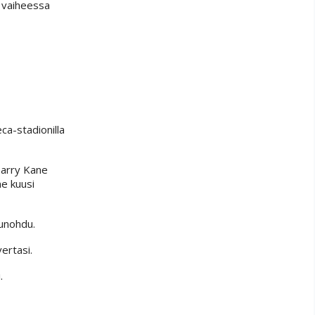
a vaiheessa
ca-stadionilla
Harry Kane
ne kuusi
 unohdu.
ertasi.
.