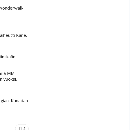
 Wonderwall-
aiheutti Kane.
in ikään
nilla MM-
n vuoksi.
lgian. Kanadan
2