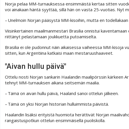
Norja pelaa MM-turnauksessa ensimmäistä kertaa sitten vuoden
voi ainakaan häntä syyttää, sillä hän on vasta 25-vuotias. Nyt 
– Unelmoin Norjan pääsystä MM-kisoihin, mutta en todellakaan 
Viisinkertainen maailmanmestari Brasilia onnistui kaventamaan 
riittänyt pelastamaan joukkuetta putoamiselta.
Brasilia ei ole pudonnut näin aikaisessa vaiheessa MM-kisoja vu
sitten, kun Argentiina katkaisi maan mestaruushaaveet.
"Aivan hullu päivä"
Ottelu nosti Norjan sankarin Haalandin maalipörssin kärkeen Ar
tehnyt MM-turnauksen aikana seitsemän maalia.
– Tämä on aivan hullu päivä, Haaland sanoi ottelun jälkeen.
– Tämä on yksi Norjan historian hulluimmista päivistä.
Haalandin lisäksi erityistä huomiota herättivät Norjan maaliva
rangaistuspotkun ottelun ensimmäisellä puoliskolla.