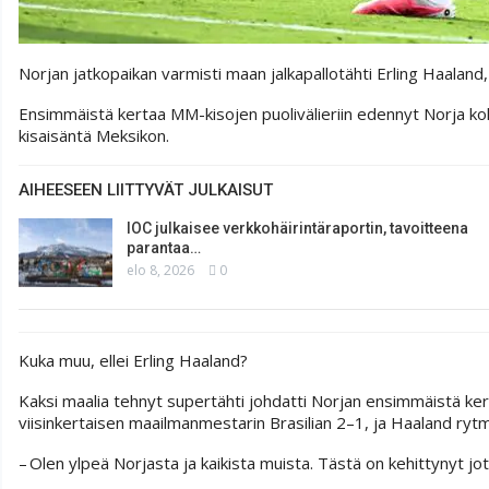
Norjan jatkopaikan varmisti maan jalkapallotähti Erling Haal
Ensimmäistä kertaa MM-kisojen puolivälieriin edennyt Norja koht
kisaisäntä Meksikon.
AIHEESEEN LIITTYVÄT JULKAISUT
IOC julkaisee verkkohäirintäraportin, tavoitteena
parantaa…
elo 8, 2026
0
Kuka muu, ellei Erling Haaland?
Kaksi maalia tehnyt supertähti johdatti Norjan ensimmäistä kert
viisinkertaisen maailmanmestarin Brasilian 2–1, ja Haaland rytmit
– Olen ylpeä Norjasta ja kaikista muista. Tästä on kehittynyt jota