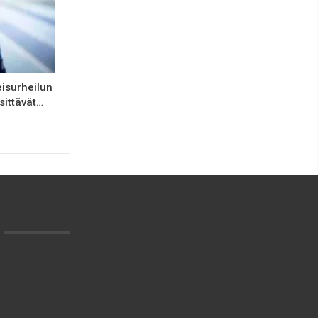
isurheilun
sittävät…