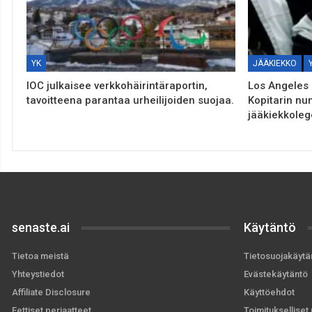
YK
JÄÄKIEKKO
IOC julkaisee verkkohäirintäraportin,
Los Angeles 
tavoitteena parantaa urheilijoiden suojaa.
Kopitarin nu
jääkiekkole
senaste.ai
Käytäntö
Tietoa meistä
Tietosuojakäytä
Yhteystiedot
Evästekäytäntö
Affiliate Disclosure
Käyttöehdot
Eettiset periaatteet
Toimitukselliset 