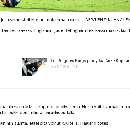
and, joka viimeisteli Norjan molemmat osumat. AFP/LEHTIKUVA
/ LE
aa seuraavaksi Englannin. Jude Bellingham teki kaksi maalia, kun E
Los Angeles Kings jäädyttää Anze Kopita
elo 8, 2026
1
aa miesten MM-jalkapallon puolivälieriin. Norja voitti varhain maa
ti joukkueen juhlintaa viikinkisoudulla.
in niin suurta, ettei sitä voinut kuvitella, Haaland totesi.