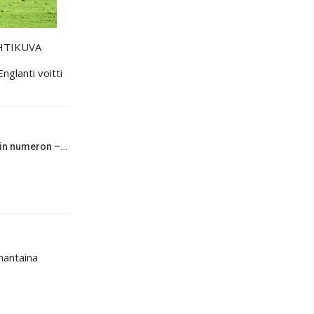
HTIKUVA
nglanti voitti
rin numeron –…
nantaina