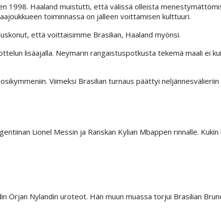
 1998. Haaland muistutti, että välissä olleista menestymättömis
maajoukkueen toiminnassa on jälleen voittamisen kulttuuri.
uskonut, että voittaisimme Brasilian, Haaland myönsi.
ottelun lisäajalla. Neymarin rangaistuspotkusta tekemä maali ei k
osikymmeniin. Viimeksi Brasilian turnaus päättyi neljännesvälieriin
gentiinan Lionel Messin ja Ranskan Kylian Mbappen rinnalle. Kukin
hdin Örjan Nylandin uroteot. Hän muun muassa torjui Brasilian Bru