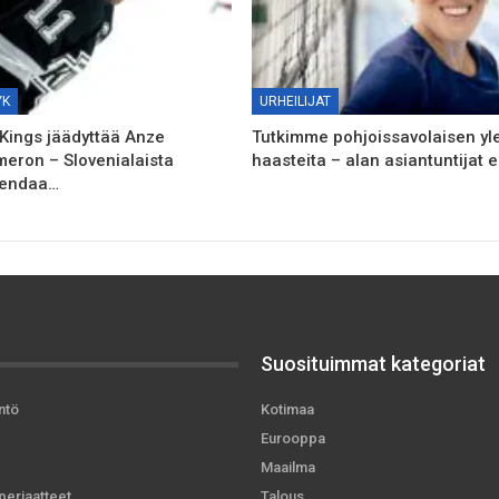
YK
URHEILIJAT
Kings jäädyttää Anze
Tutkimme pohjoissavolaisen yle
meron – Slovenialaista
haasteita – alan asiantuntijat e
gendaa…
Suosituimmat kategoriat
ntö
Kotimaa
Eurooppa
Maailma
periaatteet
Talous