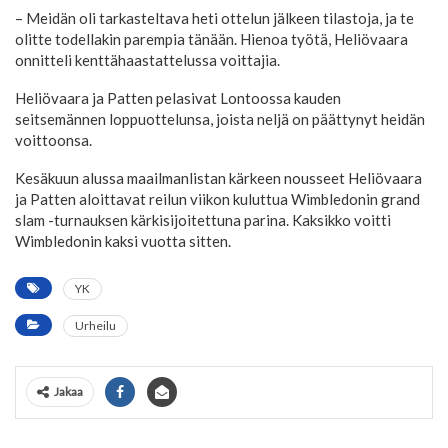
– Meidän oli tarkasteltava heti ottelun jälkeen tilastoja, ja te
olitte todellakin parempia tänään. Hienoa työtä, Heliövaara
onnitteli kenttähaastattelussa voittajia.
Heliövaara ja Patten pelasivat Lontoossa kauden
seitsemännen loppuottelunsa, joista neljä on päättynyt heidän
voittoonsa.
Kesäkuun alussa maailmanlistan kärkeen nousseet Heliövaara
ja Patten aloittavat reilun viikon kuluttua Wimbledonin grand
slam -turnauksen kärkisijoitettuna parina. Kaksikko voitti
Wimbledonin kaksi vuotta sitten.
YK
Urheilu
Jakaa