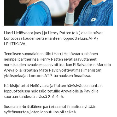
Harri Heliövaara (vas.) ja Henry Patten (oik.) osallistuivat
Lontoossa kauden seitsemänteen loppuotteluun.
AFP /
LEHTIKUVA
Tenniksen suomalainen tähti Harri Heliövaara ja hänen
nelinpelipartnerinsa Henry Patten eivät saavuttaneet
nurmikauden avauksessaan voittoa, kun El Salvadorin Marcelo
Arevalo ja Kroatian Mate Pavic voittivat maailmanlistan
ykköspelaajat Lontoon ATP-turnauksen finaalissa.
Kärkisijoitetut Heliövaara ja Patten hävisivät sunnuntain
loppuottelussa nelossijoitetuille Arevalolle ja Pavicille
suoraan kahdessa erässä 2–6, 4–6.
Suomalais-brittiläinen pari ei saanut finaalissa yhtään
syötönmurtoa, joten lopputulos oli selkeä.