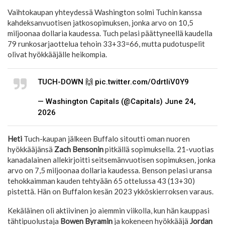
Vaihtokaupan yhteydessä Washington solmi Tuchin kanssa
kahdeksanvuotisen jatkosopimuksen, jonka arvo on 10,5
miljoonaa dollaria kaudessa. Tuch pelasi päättyneellä kaudella
79 runkosarjaottelua tehoin 33+33=66, mutta pudotuspelit
olivat hyökkääjälle heikompia.
TUCH-DOWN 🙌 pic.twitter.com/OdrtliV0Y9
— Washington Capitals (@Capitals) June 24,
2026
Heti
Tuch-kaupan jälkeen Buffalo sitoutti oman nuoren
hyökkääjänsä
Zach Bensonin
pitkällä sopimuksella. 21-vuotias
kanadalainen allekirjoitti seitsemänvuotisen sopimuksen, jonka
arvo on 7,5 miljoonaa dollaria kaudessa. Benson pelasi uransa
tehokkaimman kauden tehtyään 65 ottelussa 43 (13+30)
pistettä. Hän on Buffalon kesän 2023 ykköskierroksen varaus.
Kekäläinen oli aktiivinen jo aiemmin viikolla, kun hän kauppasi
tähtipuolustaja
Bowen Byramin
ja kokeneen hyökkääjä
Jordan