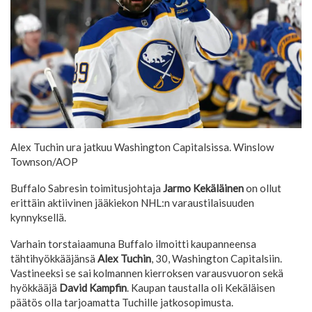
Alex Tuchin ura jatkuu Washington Capitalsissa.
Winslow
Townson/AOP
Buffalo Sabresin toimitusjohtaja
Jarmo Kekäläinen
on ollut
erittäin aktiivinen jääkiekon NHL:n varaustilaisuuden
kynnyksellä.
Varhain torstaiaamuna Buffalo ilmoitti kaupanneensa
tähtihyökkääjänsä
Alex Tuchin
, 30, Washington Capitalsiin.
Vastineeksi se sai kolmannen kierroksen varausvuoron sekä
hyökkääjä
David Kampfin
. Kaupan taustalla oli Kekäläisen
päätös olla tarjoamatta Tuchille jatkosopimusta.