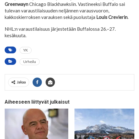
Greenwayn
Chicago Blackhawksiin. Vastineeksi Buffalo sai
tulevan varaustilaisuuden neljännen varausvuoron,
kakkoskierroksen varauksen sekä puolustaja
Louis Crevierin
.
NHL:n varaustilaisuus järjestetään Buffalossa 26.–27.
kesäkuuta.
YK
Urheilu
Jakaa
Aiheeseen liittyvät julkaisut