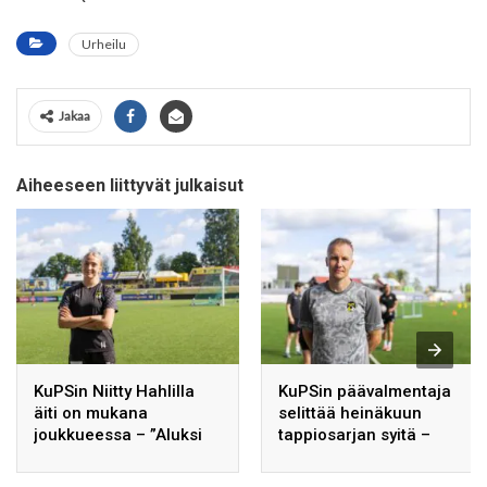
Urheilu
Jakaa
Aiheeseen liittyvät julkaisut
KuPSin Niitty Hahlilla
KuPSin päävalmentaja
äiti on mukana
selittää heinäkuun
joukkueessa – ”Aluksi
tappiosarjan syitä –
se tuntui hieman
toivoo joukkueensa
erikoiselta”
saavuttavan enemmän