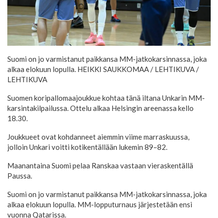
Suomi on jo varmistanut paikkansa MM-jatkokarsinnassa, joka
alkaa elokuun lopulla. HEIKKI SAUKKOMAA / LEHTIKUVA
/
LEHTIKUVA
Suomen koripallomaajoukkue kohtaa tänä iltana Unkarin MM-
karsintakilpailussa. Ottelu alkaa Helsingin areenassa kello
18.30.
Joukkueet ovat kohdanneet aiemmin viime marraskuussa,
jolloin Unkari voitti kotikentällään lukemin 89–82.
Maanantaina Suomi pelaa Ranskaa vastaan vieraskentällä
Paussa.
Suomi on jo varmistanut paikkansa MM-jatkokarsinnassa, joka
alkaa elokuun lopulla. MM-lopputurnaus järjestetään ensi
vuonna Qatarissa.