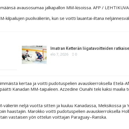
ekemäänsä avausosumaa jalkapallon MM-kisoissa. AFP / LEHTIKUV
lpailujen puolivälieriin, kun se voitti lauantai-iltana neljännesvä
Imatran Ketterän liigatavoitteiden ratkaise
elo 7, 2026
0
immäistä kertaa ja voitti pudotuspelien avauskierroksella Etelä-Af
 päätti Kanadan MM-taipaleen. Azzedine Ounahi teki kaksi maalia to
älieriin neljä vuotta sitten ja kuuluu Kanadassa, Meksikossa ja 
iin haastajiin. Marokko voitti pudotuspelien avauskierroksella Hol
ntain vastaisen yön ottelun voittajan Paraguay–Ranska.