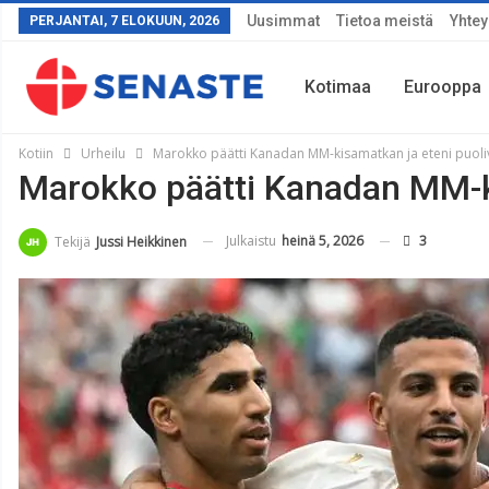
Uusimmat
Tietoa meistä
Yhtey
PERJANTAI, 7 ELOKUUN, 2026
Kotimaa
Eurooppa
Kotiin
Urheilu
Marokko päätti Kanadan MM-kisamatkan ja eteni puolivä
Marokko päätti Kanadan MM-kis
Sää
Julkaistu
heinä 5, 2026
3
Tekijä
Jussi Heikkinen