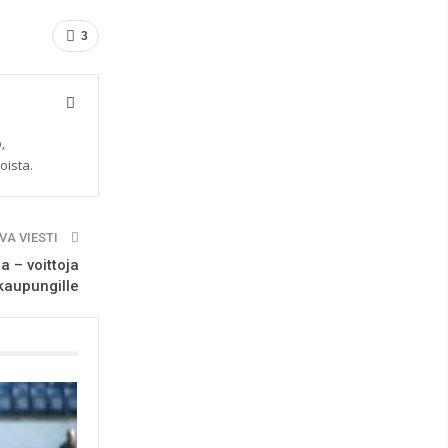
3
,
oista.
VA VIESTI
a – voittoja
 kaupungille