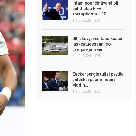
Infantinon tehtävänä oli
puhdistaa FIFA
korruptiosta – 10…
elo 3, 2026
6
Ultrakevyt vesitaso kaatui
laskeutuessaan Iso-
Lampsi-järveen…
elo 2, 2026
5
Zuckerbergin tulisi pyytää
anteeksi pääministeri
Modin…
elo 3, 2026
5