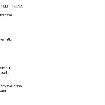
A
/ LEHTIKUVA
lierässä
va hetki
rikan 1–0,
isella
Yhdysvalloissa
lannin