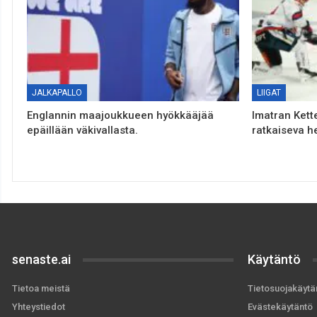
JALKAPALLO
LIIGAT
Englannin maajoukkueen hyökkääjää
Imatran Kette
epäillään väkivallasta.
ratkaiseva he
senaste.ai
Käytäntö
Tietoa meistä
Tietosuojakäytä
Yhteystiedot
Evästekäytäntö