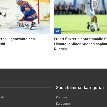
YK
rän liigatavoitteiden
Stuart Baxterin sivuuttamalle O
tki
Liimatalle viiden vuoden sopim
Ruotsin…
Suosituimmat kategoriat
ntö
Kotimaa
Eurooppa