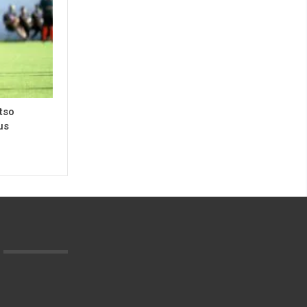
tso
us