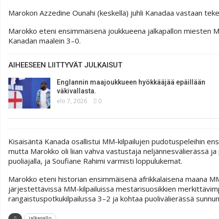
Marokon Azzedine Ounahi (keskellä) juhli Kanadaa vastaan t
Marokko eteni ensimmäisenä joukkueena jalkapallon miesten MM-ki
Kanadan maalein 3–0.
AIHEESEEN LIITTYVÄT JULKAISUT
Englannin maajoukkueen hyökkääjää epäillään
väkivallasta.
elo 7, 2026
0
Kisaisäntä Kanada osallistui MM-kilpailujen pudotuspeleihin ens
mutta Marokko oli liian vahva vastustaja neljännesvälierässä ja
puoliajalla, ja Soufiane Rahimi varmisti loppulukemat.
Marokko eteni historian ensimmäisenä afrikkalaisena maana MM-v
järjestettävissä MM-kilpailuissa mestarisuosikkien merkittävimp
rangaistuspotkukilpailussa 3–2 ja kohtaa puolivälierässä sunnu
jalkapallo