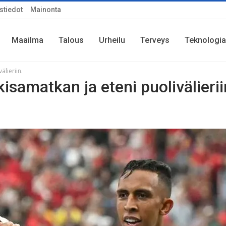
stiedot
Mainonta
Maailma
Talous
Urheilu
Terveys
Teknologia
lieriin.
amatkan ja eteni puolivälierii