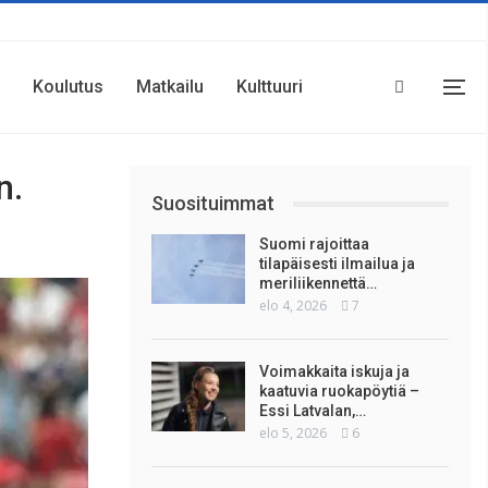
Koulutus
Matkailu
Kulttuuri
n.
Suosituimmat
Suomi rajoittaa
tilapäisesti ilmailua ja
meriliikennettä…
elo 4, 2026
7
Voimakkaita iskuja ja
kaatuvia ruokapöytiä –
Essi Latvalan,…
elo 5, 2026
6