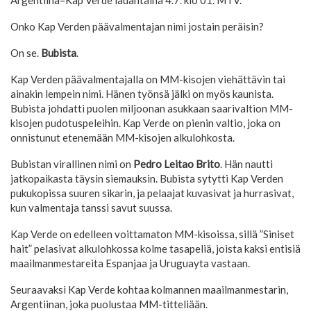
Onko Kap Verden päävalmentajan nimi jostain peräisin?
On se.
Bubista
.
Kap Verden päävalmentajalla on MM-kisojen viehättävin tai
ainakin lempein nimi. Hänen työnsä jälki on myös kaunista.
Bubista johdatti puolen miljoonan asukkaan saarivaltion MM-
kisojen pudotuspeleihin. Kap Verde on pienin valtio, joka on
onnistunut etenemään MM-kisojen alkulohkosta.
Bubistan virallinen nimi on
Pedro Leitao Brito
. Hän nautti
jatkopaikasta täysin siemauksin. Bubista sytytti Kap Verden
pukukopissa suuren sikarin, ja pelaajat kuvasivat ja hurrasivat,
kun valmentaja tanssi savut suussa.
Kap Verde on edelleen voittamaton MM-kisoissa, sillä ”Siniset
hait” pelasivat alkulohkossa kolme tasapeliä, joista kaksi entisiä
maailmanmestareita Espanjaa ja Uruguayta vastaan.
Seuraavaksi Kap Verde kohtaa kolmannen maailmanmestarin,
Argentiinan, joka puolustaa MM-titteliään.