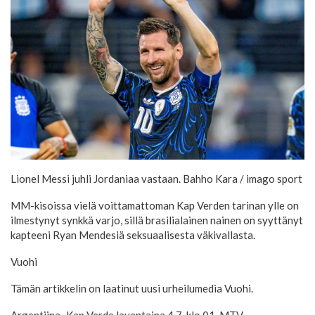
Lionel Messi juhli Jordaniaa vastaan.
Bahho Kara / imago sport
MM-kisoissa vielä voittamattoman Kap Verden tarinan ylle on
ilmestynyt synkkä varjo, sillä brasilialainen nainen on syyttänyt
kapteeni Ryan Mendesiä seksuaalisesta väkivallasta.
Vuohi
Tämän artikkelin on laatinut uusi urheilumedia Vuohi.
Argentiina–Kap Verde lauantaina 4.7. klo 01. MTV.