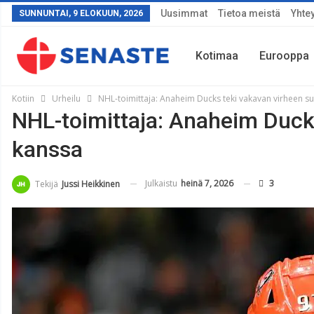
Uusimmat
Tietoa meistä
Yhte
SUNNUNTAI, 9 ELOKUUN, 2026
Kotimaa
Eurooppa
Kotiin
Urheilu
NHL-toimittaja: Anaheim Ducks teki vakavan virheen 
NHL-toimittaja: Anaheim Duck
Sää
kanssa
Julkaistu
heinä 7, 2026
3
Tekijä
Jussi Heikkinen