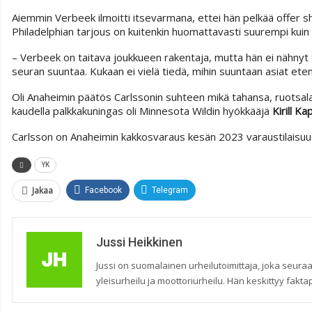
Aiemmin Verbeek ilmoitti itsevarmana, ettei hän pelkää offer shee
Philadelphian tarjous on kuitenkin huomattavasti suurempi kuin
– Verbeek on taitava joukkueen rakentaja, mutta hän ei nähnyt
seuran suuntaa. Kukaan ei vielä tiedä, mihin suuntaan asiat ete
Oli Anaheimin päätös Carlssonin suhteen mikä tahansa, ruotsala
kaudella palkkakuningas oli Minnesota Wildin hyökkääjä
Kirill Ka
Carlsson on Anaheimin kakkosvaraus kesän 2023 varaustilaisuu
YK
Jakaa
Facebook
Telegram
Jussi Heikkinen
Jussi on suomalainen urheilutoimittaja, joka seuraa
yleisurheilu ja moottoriurheilu. Hän keskittyy faktap