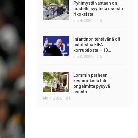
Pyhimystä vastaan on
nostettu syytteitä useista
rikoksista.
elo 4, 2026
6
Infantinon tehtävänä oli
puhdistaa FIFA
korruptiosta – 10…
elo 3, 2026
6
Lommin perheen
kesämökistä tuli
ongelmitta pysyvä
asunto…
elo 4, 2026
6