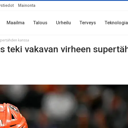
ystiedot
Mainonta
Maailma
Talous
Urheilu
Terveys
Teknologia
supertähden kanssa
s teki vakavan virheen supertä