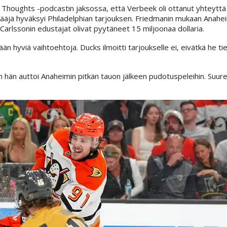
Thoughts -podcastin jaksossa, että Verbeek oli ottanut yhteyttä 
äjä hyväksyi Philadelphian tarjouksen. Friedmanin mukaan Anaheim
Carlssonin edustajat olivat pyytäneet 15 miljoonaa dollaria.
ään hyviä vaihtoehtoja. Ducks ilmoitti tarjoukselle ei, eivätkä he ti
n hän auttoi Anaheimin pitkän tauon jälkeen pudotuspeleihin. Suur