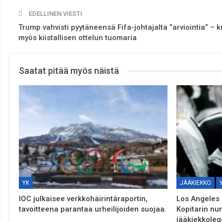
EDELLINEN VIESTI
Trump vahvisti pyytäneensä Fifa-johtajalta ”arviointia” – kr
myös kiistallisen ottelun tuomaria
Saatat pitää myös näistä
YK
JÄÄKIEKKO
IOC julkaisee verkkohäirintäraportin,
Los Angeles 
tavoitteena parantaa urheilijoiden suojaa.
Kopitarin nu
jääkiekkole