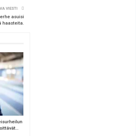
VA VIESTI
erhe asuisi
ä haasteita.
isurheilun
sittävät…