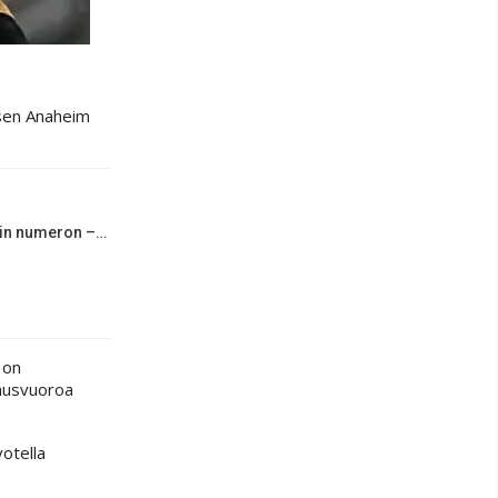
uksen Anaheim
rin numeron –…
 on
rausvuoroa
votella