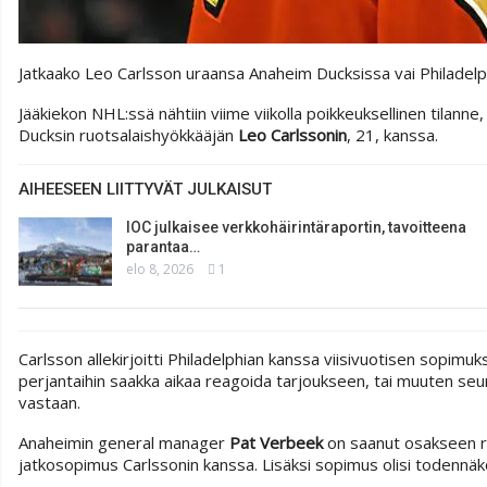
Jatkaako Leo Carlsson uraansa Anaheim Ducksissa vai Philadelp
Jääkiekon NHL:ssä nähtiin viime viikolla poikkeuksellinen tilann
Ducksin ruotsalaishyökkääjän
Leo Carlssonin
, 21, kanssa.
AIHEESEEN LIITTYVÄT JULKAISUT
IOC julkaisee verkkohäirintäraportin, tavoitteena
parantaa…
elo 8, 2026
1
Carlsson allekirjoitti Philadelphian kanssa viisivuotisen sopimuk
perjantaihin saakka aikaa reagoida tarjoukseen, tai muuten seu
vastaan.
Anaheimin general manager
Pat Verbeek
on saanut osakseen runs
jatkosopimus Carlssonin kanssa. Lisäksi sopimus olisi todennäköi