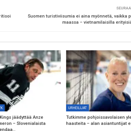
SEURAA
itisoi
Suomen turistiviisumia ei aina myönnetä, vaikka p
maassa – vietnamilaisilla erityisi
YK
URHEILIJAT
Kings jäädyttää Anze
Tutkimme pohjoissavolaisen yle
meron – Slovenialaista
haasteita – alan asiantuntijat e
gendaa…