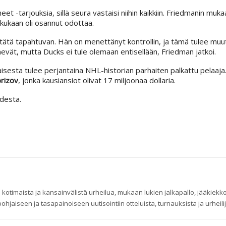
t -tarjouksia, sillä seura vastaisi niihin kaikkiin. Friedmanin muka
 kukaan oli osannut odottaa.
 tätä tapahtuvan. Hän on menettänyt kontrollin, ja tämä tulee mu
nevät, mutta Ducks ei tule olemaan entisellään, Friedman jatkoi.
isesta tulee perjantaina NHL-historian parhaiten palkattu pelaaja
prizov
, jonka kausiansiot olivat 17 miljoonaa dollaria.
desta.
 kotimaista ja kansainvälistä urheilua, mukaan lukien jalkapallo, jääkiekko
ohjaiseen ja tasapainoiseen uutisointiin otteluista, turnauksista ja urheilij