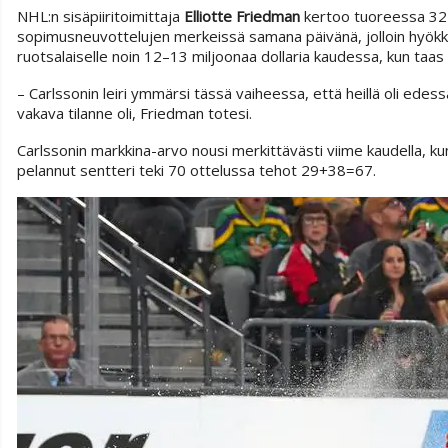
NHL:n sisäpiiritoimittaja
Elliotte Friedman
kertoo tuoreessa 32 
sopimusneuvottelujen merkeissä samana päivänä, jolloin hyökkä
ruotsalaiselle noin 12–13 miljoonaa dollaria kaudessa, kun taas 
– Carlssonin leiri ymmärsi tässä vaiheessa, että heillä oli edess
vakava tilanne oli, Friedman totesi.
Carlssonin markkina-arvo nousi merkittävästi viime kaudella, ku
pelannut sentteri teki 70 ottelussa tehot 29+38=67.