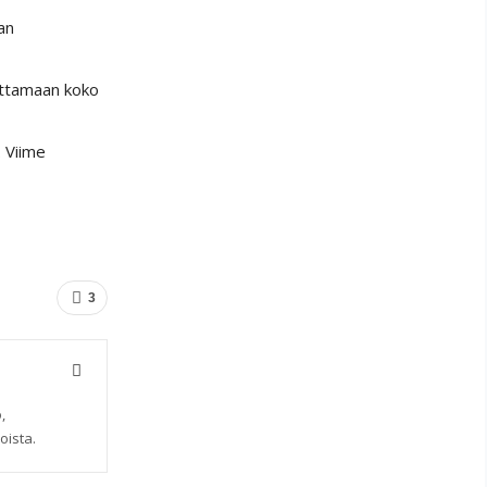
an
uttamaan koko
. Viime
3
,
oista.