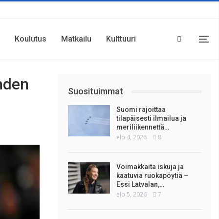
Koulutus
Matkailu
Kulttuuri
hden
Suosituimmat
Suomi rajoittaa
tilapäisesti ilmailua ja
meriliikennettä…
elo 4, 2026
8
Voimakkaita iskuja ja
kaatuvia ruokapöytiä –
Essi Latvalan,…
elo 5, 2026
7