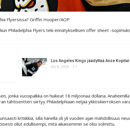
hia Flyersissa?
Griffin Hooper/AOP
e, kun Philadelphia Flyers teki ennätyksellisen offer sheet -sopim
Los Angeles Kings jäädyttää Anze Kopita
elo 8, 2026
1
sen, jonka vuosipalkka on huikeat 18 miljoonaa dollaria. Anaheimilla
ran tähtisentteri siirtyy Philadelphiaan neljää ykköskierroksen va
aasti kritiikkiä, sillä hänellä oli yli vuoden ajan mahdollisuus neu
sesti ollut edullisempi, mitä aikaisemmin se olisi solmittu.