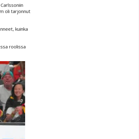
Carlssoniin
 oli tarjonnut
enneet, kuinka
essa roolissa