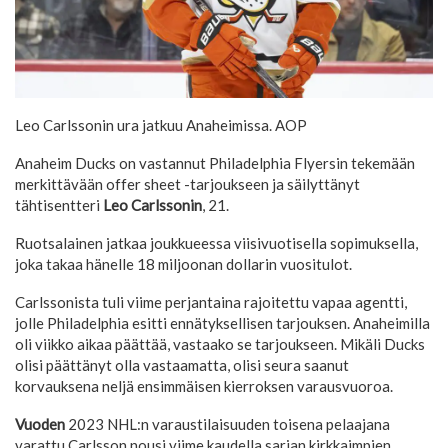
Leo Carlssonin ura jatkuu Anaheimissa.
AOP
Anaheim Ducks on vastannut Philadelphia Flyersin tekemään
merkittävään offer sheet -tarjoukseen ja säilyttänyt
tähtisentteri
Leo Carlssonin
, 21.
Ruotsalainen jatkaa joukkueessa viisivuotisella sopimuksella,
joka takaa hänelle 18 miljoonan dollarin vuositulot.
Carlssonista tuli viime perjantaina rajoitettu vapaa agentti,
jolle Philadelphia esitti ennätyksellisen tarjouksen. Anaheimilla
oli viikko aikaa päättää, vastaako se tarjoukseen. Mikäli Ducks
olisi päättänyt olla vastaamatta, olisi seura saanut
korvauksena neljä ensimmäisen kierroksen varausvuoroa.
Vuoden
2023 NHL:n varaustilaisuuden toisena pelaajana
varattu Carlsson nousi viime kaudella sarjan kirkkaimpien