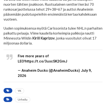
nuorten tähtien joukkoon. Ruotsalainen sentteri keräsi 70
runkosarjaottelussa tehot 29+38=67 ja auttoi Anaheimin
pääsemään pudotuspeleihin ensimmäistä kertaa kahdeksaan
vuoteen.
Uuden sopimuksensa myötä Carlssonista tulee NHL:n parhaiten
palkattu pelaaja. Viime kaudella korkeimpia palkkoja nautti
Minnesota Wildin
Kirill Kaprizov
, jonka vuositulot olivat 17
miljoonaa dollaria.
Five more years of
LEO!https://t.co/3uscSK2GmJ
— Anaheim Ducks (@AnaheimDucks) July 9,
2026
YK
Urheilu