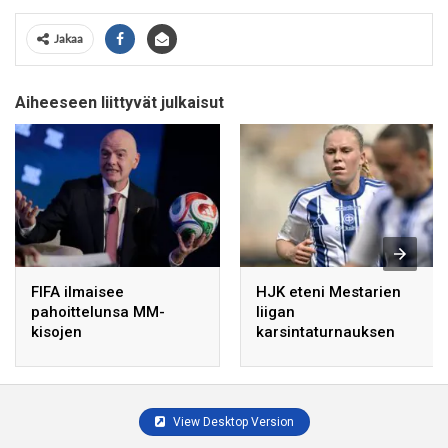
Jakaa
Aiheeseen liittyvät julkaisut
FIFA ilmaisee
HJK eteni Mestarien
pahoittelunsa MM-
liigan
kisojen
karsintaturnauksen
myyntistrategioista ja
voittoon – lauantain
vahvistaa tukensa
finaalissa vastassa PSV
Infantinoa kohtaan.
Eindhoven
View Desktop Version