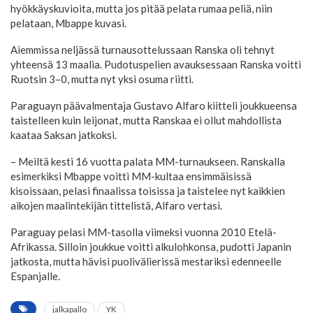
hyökkäyskuvioita, mutta jos pitää pelata rumaa peliä, niin
pelataan, Mbappe kuvasi.
Aiemmissa neljässä turnausottelussaan Ranska oli tehnyt
yhteensä 13 maalia. Pudotuspelien avauksessaan Ranska voitti
Ruotsin 3–0, mutta nyt yksi osuma riitti.
Paraguayn päävalmentaja Gustavo Alfaro kiitteli joukkueensa
taistelleen kuin leijonat, mutta Ranskaa ei ollut mahdollista
kaataa Saksan jatkoksi.
– Meiltä kesti 16 vuotta palata MM-turnaukseen. Ranskalla
esimerkiksi Mbappe voitti MM-kultaa ensimmäisissä
kisoissaan, pelasi finaalissa toisissa ja taistelee nyt kaikkien
aikojen maalintekijän tittelistä, Alfaro vertasi.
Paraguay pelasi MM-tasolla viimeksi vuonna 2010 Etelä-
Afrikassa. Silloin joukkue voitti alkulohkonsa, pudotti Japanin
jatkosta, mutta hävisi puolivälierissä mestariksi edenneelle
Espanjalle.
jalkapallo
YK