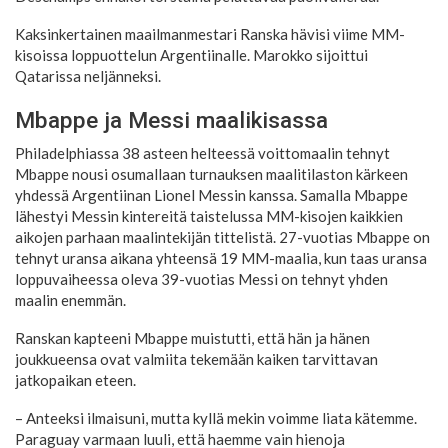
Kaksinkertainen maailmanmestari Ranska hävisi viime MM-
kisoissa loppuottelun Argentiinalle. Marokko sijoittui
Qatarissa neljänneksi.
Mbappe ja Messi maalikisassa
Philadelphiassa 38 asteen helteessä voittomaalin tehnyt
Mbappe nousi osumallaan turnauksen maalitilaston kärkeen
yhdessä Argentiinan Lionel Messin kanssa. Samalla Mbappe
lähestyi Messin kintereitä taistelussa MM-kisojen kaikkien
aikojen parhaan maalintekijän tittelistä. 27-vuotias Mbappe on
tehnyt uransa aikana yhteensä 19 MM-maalia, kun taas uransa
loppuvaiheessa oleva 39-vuotias Messi on tehnyt yhden
maalin enemmän.
Ranskan kapteeni Mbappe muistutti, että hän ja hänen
joukkueensa ovat valmiita tekemään kaiken tarvittavan
jatkopaikan eteen.
– Anteeksi ilmaisuni, mutta kyllä mekin voimme liata kätemme.
Paraguay varmaan luuli, että haemme vain hienoja