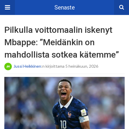
Senaste
Pilkulla voittomaalin iskenyt
Mbappe: ”Meidänkin on
mahdollista sotkea kätemme”
Jussi Heikkinen
:n kirjoittama 5 heinäkuun, 2026