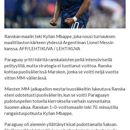
Ranskan maalin teki Kylian Mbappe, joka nousi turnauksen
maalitilaston kärkeen yhdessä Argentiinan Lionel Messin
kanssa. AFP/LEHTIKUVA
/ LEHTIKUVA
Paraguay yritti häiritä ranskalaisten peliä intensiivisellä
pelityylillä, mutta strategia ei tuottanut voittoa. Ranska
kohtaa puolivälierissä Marokon, jonka se voitti neljä vuotta
sitten MM-välierässä.
Miesten MM-jalkapallon mestarisuosikkeihin lukeutuva Ranska
eteni odotetusti puolivälieriin, kun se voitti Paraguayn
pudotuspelien toisella kierroksella varhain sunnuntaina
Suomen aikaa. Ranskan 1–0-voittomaalin teki 70. minuutilla
rangaistuspotkusta Kylian Mbappe.
Paraguay oli aiemmin yllättänyt kisat pudottamalla Saksan.