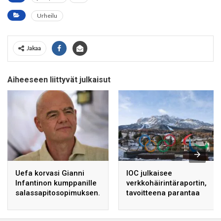
Urheilu
Jakaa
Aiheeseen liittyvät julkaisut
Uefa korvasi Gianni
IOC julkaisee
Infantinon kumppanille
verkkohäirintäraportin,
salassapitosopimuksen.
tavoitteena parantaa
urheilijoiden suojaa.