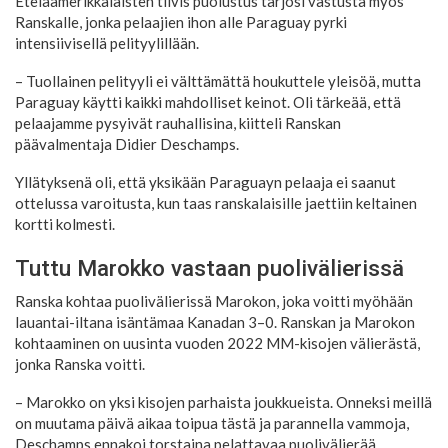
Eteläamerikkalaisten tiivis puolustus tarjosi vastusta myös
Ranskalle, jonka pelaajien ihon alle Paraguay pyrki
intensiivisellä pelityylillään.
– Tuollainen pelityyli ei välttämättä houkuttele yleisöä, mutta
Paraguay käytti kaikki mahdolliset keinot. Oli tärkeää, että
pelaajamme pysyivät rauhallisina, kiitteli Ranskan
päävalmentaja Didier Deschamps.
Yllätyksenä oli, että yksikään Paraguayn pelaaja ei saanut
ottelussa varoitusta, kun taas ranskalaisille jaettiin keltainen
kortti kolmesti.
Tuttu Marokko vastaan puolivälierissä
Ranska kohtaa puolivälierissä Marokon, joka voitti myöhään
lauantai-iltana isäntämaa Kanadan 3–0. Ranskan ja Marokon
kohtaaminen on uusinta vuoden 2022 MM-kisojen välierästä,
jonka Ranska voitti.
– Marokko on yksi kisojen parhaista joukkueista. Onneksi meillä
on muutama päivä aikaa toipua tästä ja parannella vammoja,
Deschamps ennakoi torstaina pelattavaa puolivälierää.