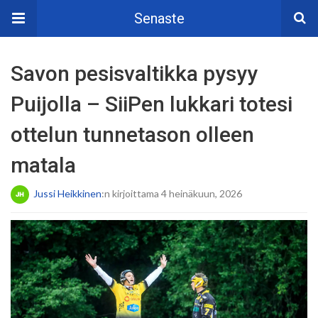
Senaste
Savon pesisvaltikka pysyy
Puijolla – SiiPen lukkari totesi
ottelun tunnetason olleen
matala
Jussi Heikkinen
:n kirjoittama 4 heinäkuun, 2026