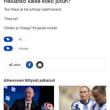
Haluatko lukea koko jutun?
Tee tilaus ja lue juttuja rajattomasti.
Tilaa nyt
Oletko jo tilaaja? Kirjaudu sisään
YK
Urheilu
Jakaa
Aiheeseen liittyvät julkaisut