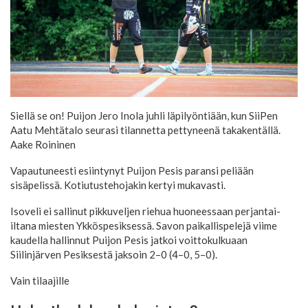
Siellä se on! Puijon Jero Inola juhli läpilyöntiään, kun SiiPen
Aatu Mehtätalo seurasi tilannetta pettyneenä takakentällä.
Aake Roininen
Vapautuneesti esiintynyt Puijon Pesis paransi peliään
sisäpelissä. Kotiutustehojakin kertyi mukavasti.
Isoveli ei sallinut pikkuveljen riehua huoneessaan perjantai-
iltana miesten Ykköspesiksessä. Savon paikallispelejä viime
kaudella hallinnut Puijon Pesis jatkoi voittokulkuaan
Siilinjärven Pesiksestä jaksoin 2–0 (4–0, 5–0).
Vain tilaajille