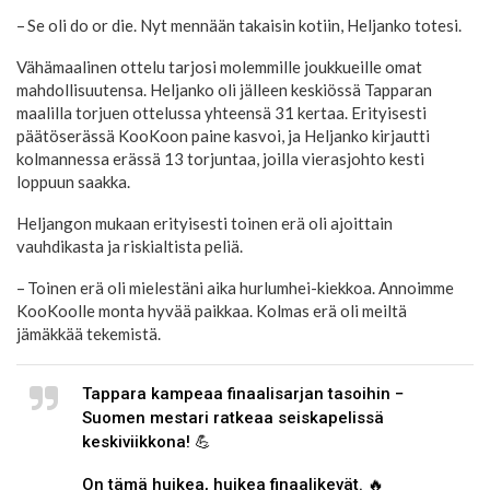
– Se oli do or die. Nyt mennään takaisin kotiin, Heljanko totesi.
Vähämaalinen ottelu tarjosi molemmille joukkueille omat
mahdollisuutensa. Heljanko oli jälleen keskiössä Tapparan
maalilla torjuen ottelussa yhteensä 31 kertaa. Erityisesti
päätöserässä KooKoon paine kasvoi, ja Heljanko kirjautti
kolmannessa erässä 13 torjuntaa, joilla vierasjohto kesti
loppuun saakka.
Heljangon mukaan erityisesti toinen erä oli ajoittain
vauhdikasta ja riskialtista peliä.
– Toinen erä oli mielestäni aika hurlumhei-kiekkoa. Annoimme
KooKoolle monta hyvää paikkaa. Kolmas erä oli meiltä
jämäkkää tekemistä.
Tappara kampeaa finaalisarjan tasoihin −
Suomen mestari ratkeaa seiskapelissä
keskiviikkona! 💪
On tämä huikea, huikea finaalikevät. 🔥