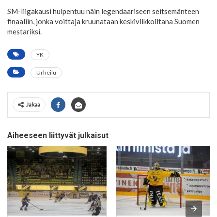
SM-liigakausi huipentuu näin legendaariseen seitsemänteen
finaaliin, jonka voittaja kruunataan keskiviikkoiltana Suomen
mestariksi.
YK
Urheilu
Jakaa
Aiheeseen liittyvät julkaisut