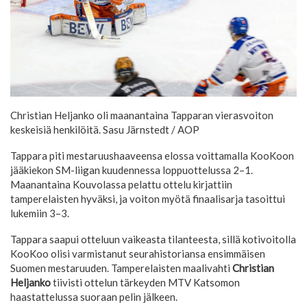
Christian Heljanko oli maanantaina Tapparan vierasvoiton
keskeisiä henkilöitä.
Sasu Järnstedt / AOP
Tappara piti mestaruushaaveensa elossa voittamalla KooKoon
jääkiekon SM-liigan kuudennessa loppuottelussa 2–1.
Maanantaina Kouvolassa pelattu ottelu kirjattiin
tamperelaisten hyväksi, ja voiton myötä finaalisarja tasoittui
lukemiin 3–3.
Tappara saapui otteluun vaikeasta tilanteesta, sillä kotivoitolla
KooKoo olisi varmistanut seurahistoriansa ensimmäisen
Suomen mestaruuden. Tamperelaisten maalivahti
Christian
Heljanko
tiivisti ottelun tärkeyden MTV Katsomon
haastattelussa suoraan pelin jälkeen.