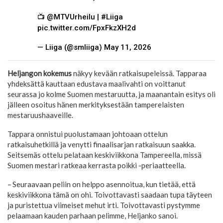
📺 @MTVUrheilu | #Liiga
pic.twitter.com/FpxFkzXH2d
— Liiga (@smliiga) May 11, 2026
Heljangon kokemus
näkyy kevään ratkaisupeleissä. Tapparaa
yhdeksättä kauttaan edustava maalivahti on voittanut
seurassa jo kolme Suomen mestaruutta, ja maanantain esitys oli
jälleen osoitus hänen merkityksestään tamperelaisten
mestaruushaaveille.
Tappara onnistui puolustamaan johtoaan ottelun
ratkaisuhetkillä ja venytti finaalisarjan ratkaisuun saakka.
Seitsemäs ottelu pelataan keskiviikkona Tampereella, missä
Suomen mestari ratkeaa kerrasta poikki -periaatteella.
– Seuraavaan peliin on helppo asennoitua, kun tietää, että
keskiviikkona tämä on ohi. Toivottavasti saadaan tupa täyteen
ja puristettua viimeiset mehut irti. Toivottavasti pystymme
pelaamaan kauden parhaan pelimme, Heljanko sanoi.