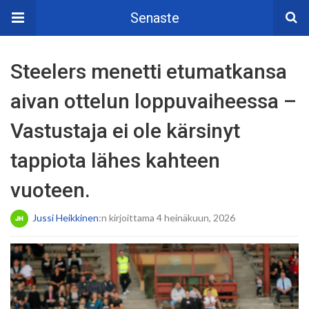
Senaste
Steelers menetti etumatkansa
aivan ottelun loppuvaiheessa –
Vastustaja ei ole kärsinyt
tappiota lähes kahteen
vuoteen.
Jussi Heikkinen
:n kirjoittama 4 heinäkuun, 2026