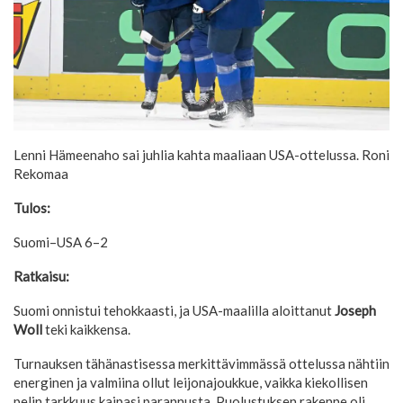
Lenni Hämeenaho sai juhlia kahta maaliaan USA-ottelussa.
Roni
Rekomaa
Tulos:
Suomi–USA 6–2
Ratkaisu:
Suomi onnistui tehokkaasti, ja USA-maalilla aloittanut
Joseph
Woll
teki kaikkensa.
Turnauksen tähänastisessa merkittävimmässä ottelussa nähtiin
energinen ja valmiina ollut leijonajoukkue, vaikka kiekollisen
pelin tarkkuus kaipasi parannusta. Puolustuksen rakenne oli