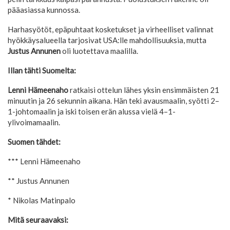
pääasiassa kunnossa.
Harhasyötöt, epäpuhtaat kosketukset ja virheelliset valinnat
hyökkäysalueella tarjosivat USA:lle mahdollisuuksia, mutta
Justus Annunen
oli luotettava maalilla.
Illan tähti Suomelta:
Lenni Hämeenaho
ratkaisi ottelun lähes yksin ensimmäisten 21
minuutin ja 26 sekunnin aikana. Hän teki avausmaalin, syötti 2–
1-johtomaalin ja iski toisen erän alussa vielä 4–1-
ylivoimamaalin.
Suomen tähdet:
*** Lenni Hämeenaho
** Justus Annunen
* Nikolas Matinpalo
Mitä seuraavaksi: