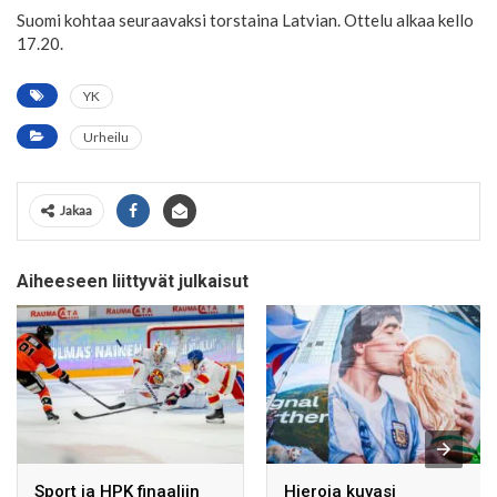
Suomi kohtaa seuraavaksi torstaina Latvian. Ottelu alkaa kello
17.20.
YK
Urheilu
Jakaa
Aiheeseen liittyvät julkaisut
Sport ja HPK finaaliin
Hieroja kuvasi