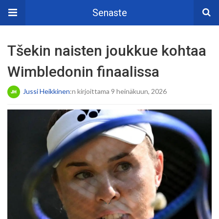
Senaste
Tšekin naisten joukkue kohtaa
Wimbledonin finaalissa
Jussi Heikkinen
:n kirjoittama 9 heinäkuun, 2026