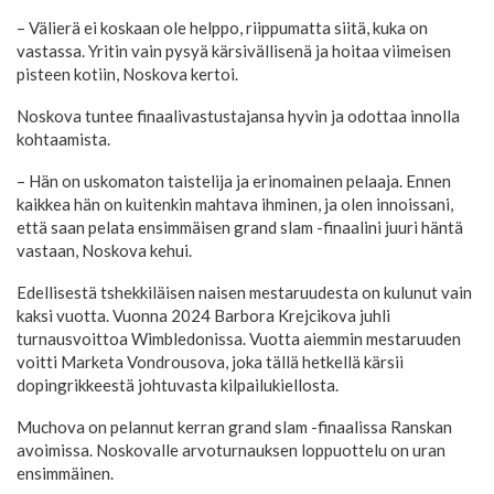
– Välierä ei koskaan ole helppo, riippumatta siitä, kuka on
vastassa. Yritin vain pysyä kärsivällisenä ja hoitaa viimeisen
pisteen kotiin, Noskova kertoi.
Noskova tuntee finaalivastustajansa hyvin ja odottaa innolla
kohtaamista.
– Hän on uskomaton taistelija ja erinomainen pelaaja. Ennen
kaikkea hän on kuitenkin mahtava ihminen, ja olen innoissani,
että saan pelata ensimmäisen grand slam -finaalini juuri häntä
vastaan, Noskova kehui.
Edellisestä tshekkiläisen naisen mestaruudesta on kulunut vain
kaksi vuotta. Vuonna 2024 Barbora Krejcikova juhli
turnausvoittoa Wimbledonissa. Vuotta aiemmin mestaruuden
voitti Marketa Vondrousova, joka tällä hetkellä kärsii
dopingrikkeestä johtuvasta kilpailukiellosta.
Muchova on pelannut kerran grand slam -finaalissa Ranskan
avoimissa. Noskovalle arvoturnauksen loppuottelu on uran
ensimmäinen.