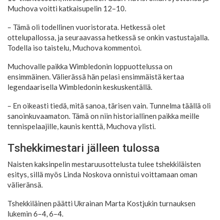
Muchova voitti katkaisupelin 12–10.
– Tämä oli todellinen vuoristorata. Hetkessä olet
ottelupallossa, ja seuraavassa hetkessä se onkin vastustajalla.
Todella iso taistelu, Muchova kommentoi.
Muchovalle paikka Wimbledonin loppuottelussa on
ensimmäinen. Välierässä hän pelasi ensimmäistä kertaa
legendaarisella Wimbledonin keskuskentällä.
– En oikeasti tiedä, mitä sanoa, tärisen vain. Tunnelma täällä oli
sanoinkuvaamaton. Tämä on niin historiallinen paikka meille
tennispelaajille, kaunis kenttä, Muchova ylisti.
Tshekkimestari jälleen tulossa
Naisten kaksinpelin mestaruusottelusta tulee tshekkiläisten
esitys, sillä myös Linda Noskova onnistui voittamaan oman
välieränsä.
Tshekkiläinen päätti Ukrainan Marta Kostjukin turnauksen
lukemin 6–4, 6–4.