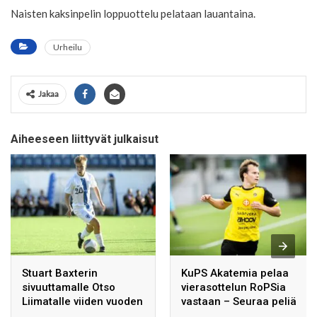
Naisten kaksinpelin loppuottelu pelataan lauantaina.
Urheilu
Jakaa
Aiheeseen liittyvät julkaisut
Stuart Baxterin
KuPS Akatemia pelaa
sivuuttamalle Otso
vierasottelun RoPSia
Liimatalle viiden vuoden
vastaan – Seuraa peliä
sopimus Ruotsin
tästä