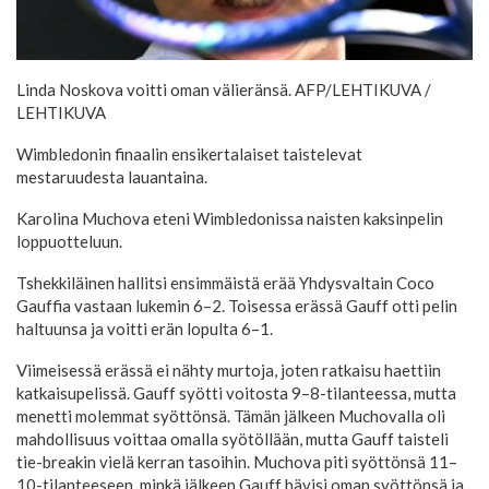
Linda Noskova voitti oman välieränsä. AFP/LEHTIKUVA
/
LEHTIKUVA
Wimbledonin finaalin ensikertalaiset taistelevat
mestaruudesta lauantaina.
Karolina Muchova eteni Wimbledonissa naisten kaksinpelin
loppuotteluun.
Tshekkiläinen hallitsi ensimmäistä erää Yhdysvaltain Coco
Gauffia vastaan lukemin 6–2. Toisessa erässä Gauff otti pelin
haltuunsa ja voitti erän lopulta 6–1.
Viimeisessä erässä ei nähty murtoja, joten ratkaisu haettiin
katkaisupelissä. Gauff syötti voitosta 9–8-tilanteessa, mutta
menetti molemmat syöttönsä. Tämän jälkeen Muchovalla oli
mahdollisuus voittaa omalla syötöllään, mutta Gauff taisteli
tie-breakin vielä kerran tasoihin. Muchova piti syöttönsä 11–
10-tilanteeseen, minkä jälkeen Gauff hävisi oman syöttönsä ja