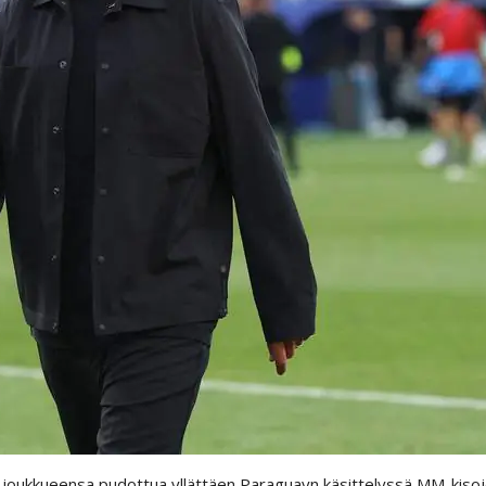
 joukkueensa pudottua yllättäen Paraguayn käsittelyssä MM-kiso