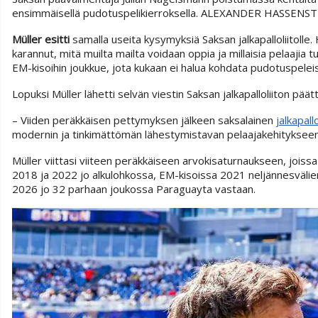
ensimmäisellä pudotuspelikierroksella.
ALEXANDER HASSENST
Müller esitti
samalla useita kysymyksiä Saksan jalkapalloliitolle
karannut, mitä muilta mailta voidaan oppia ja millaisia pelaajia
EM-kisoihin joukkue, jota kukaan ei halua kohdata pudotuspelei
Lopuksi Müller lähetti selvän viestin Saksan jalkapalloliiton päättä
– Viiden peräkkäisen pettymyksen jälkeen saksalainen
jalkapall
modernin ja tinkimättömän lähestymistavan pelaajakehitykseen,
Müller viittasi viiteen peräkkäiseen arvokisaturnaukseen, jois
2018 ja 2022 jo alkulohkossa, EM-kisoissa 2021 neljännesväli
2026 jo 32 parhaan joukossa Paraguayta vastaan.