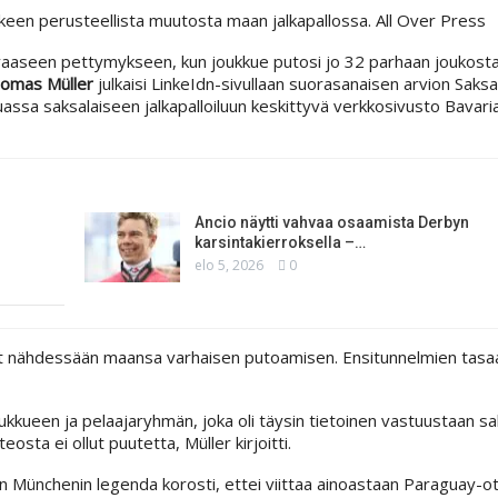
keen perusteellista muutosta maan jalkapallossa.
All Over Press
vaaseen pettymykseen, kun joukkue putosi jo 32 parhaan joukost
omas Müller
julkaisi LinkeIdn-sivullaan suorasanaisen arvion Saksa
uassa saksalaiseen jalkapalloiluun keskittyvä verkkosivusto Bavari
Ancio näytti vahvaa osaamista Derbyn
karsintakierroksella –…
elo 5, 2026
0
anit nähdessään maansa varhaisen putoamisen. Ensitunnelmien tas
kkueen ja pelaajaryhmän, joka oli täysin tietoinen vastuustaan sa
osta ei ollut puutetta, Müller kirjoitti.
n Münchenin legenda korosti, ettei viittaa ainoastaan Paraguay-ot