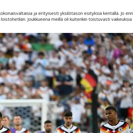
onaisvaltaisia ja erityisesti yksilötason esityksiä kentällä. Jo en
 loistohetkiin. Joukkueena meillä oli kuitenkin toistuvasti vaikeuksia