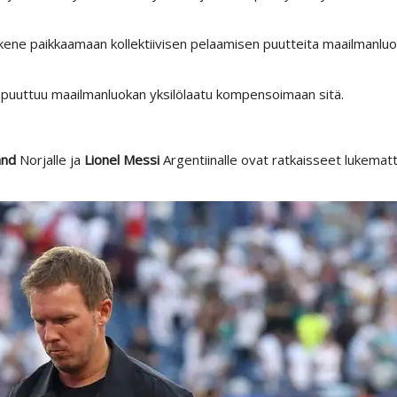
kene paikkaamaan kollektiivisen pelaamisen puutteita maailmanlu
ä puuttuu maailmanluokan yksilölaatu kompensoimaan sitä.
and
Norjalle ja
Lionel Messi
Argentiinalle ovat ratkaisseet lukematt