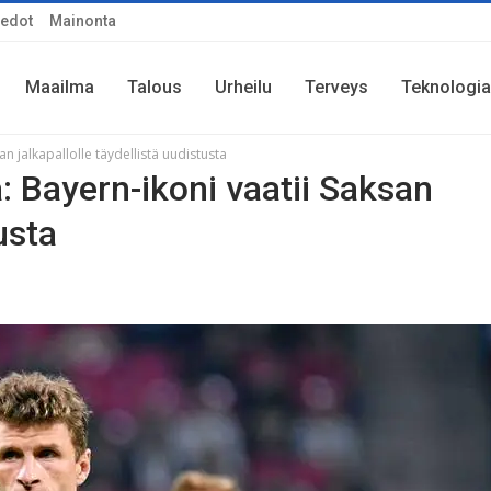
iedot
Mainonta
Maailma
Talous
Urheilu
Terveys
Teknologia
an jalkapallolle täydellistä uudistusta
a: Bayern-ikoni vaatii Saksan
usta