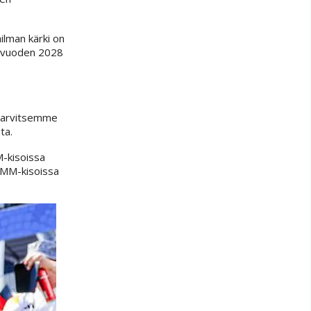
ilman kärki on
aa vuoden 2028
. Tarvitsemme
ta.
M-kisoissa
 MM-kisoissa