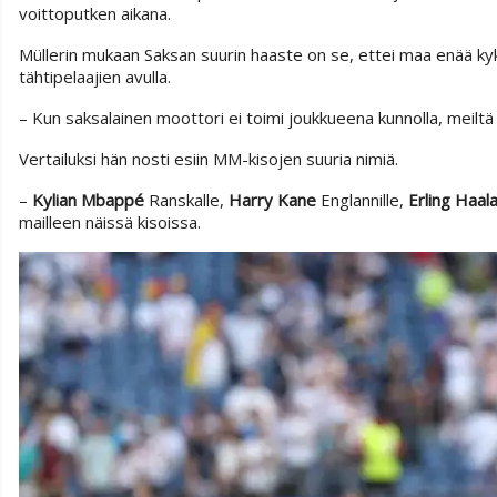
voittoputken aikana.
Müllerin mukaan Saksan suurin haaste on se, ettei maa enää ky
tähtipelaajien avulla.
– Kun saksalainen moottori ei toimi joukkueena kunnolla, meilt
Vertailuksi hän nosti esiin MM-kisojen suuria nimiä.
–
Kylian Mbappé
Ranskalle,
Harry Kane
Englannille,
Erling Haal
mailleen näissä kisoissa.