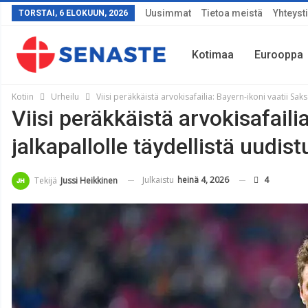
Uusimmat
Tietoa meistä
Yhteyst
TORSTAI, 6 ELOKUUN, 2026
Kotimaa
Eurooppa
Kotiin
Urheilu
Viisi peräkkäistä arvokisafailia: Bayern-ikoni vaatii Saks
Viisi peräkkäistä arvokisafaili
Sää
jalkapallolle täydellistä uudist
Julkaistu
heinä 4, 2026
4
Tekijä
Jussi Heikkinen