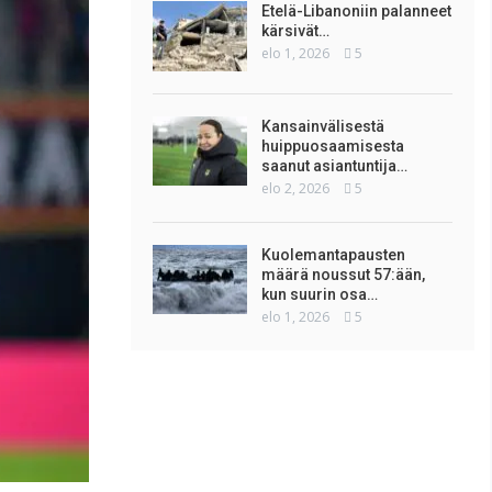
Etelä-Libanoniin palanneet
kärsivät…
elo 1, 2026
5
Kansainvälisestä
huippuosaamisesta
saanut asiantuntija…
elo 2, 2026
5
Kuolemantapausten
määrä noussut 57:ään,
kun suurin osa…
elo 1, 2026
5