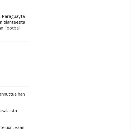
a Paraguayta
n tilanteesta
an Football
aannuttua hän
ksalaista
teluun, vaan