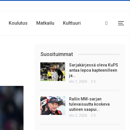
Koulutus
Matkailu
Kulttuuri
Suosituimmat
Sarjakärjessä oleva KuPS
antaa lepoa kapteenilleen
ja…
elo 1, 2026
5
Rallin MM-sarjan
tulevaisuutta koskeva
uutinen saapui…
elo 2, 2026
5