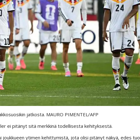
kkosuosikin jatkosta.
MAURO PIMENTEL/AFP
r ei pitänyt sitä merkkinä todellisesta kehityksestä.
 joukkueen ytimen kehittymistä, jota olisi pitänyt näkyä, edes tu