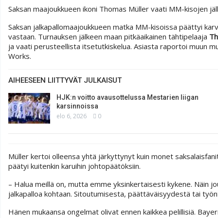
Saksan maajoukkueen ikoni Thomas Müller vaati MM-kisojen jäl
Saksan jalkapallomaajoukkueen matka MM-kisoissa päättyi kar
vastaan. Turnauksen jälkeen maan pitkäaikainen tähtipelaaja
Th
ja vaati perusteellista itsetutkiskelua. Asiasta raportoi muun m
Works.
AIHEESEEN LIITTYVÄT JULKAISUT
HJK:n voitto avausottelussa Mestarien liigan
karsinnoissa
elo 6, 2026
0
Müller kertoi olleensa yhtä järkyttynyt kuin monet saksalaisf
päätyi kuitenkin karuihin johtopäätöksiin.
– Halua meillä on, mutta emme yksinkertaisesti kykene. Näin jou
jalkapalloa kohtaan. Sitoutumisesta, päättäväisyydestä tai työnte
Hänen mukaansa ongelmat olivat ennen kaikkea pelillisiä. Bayer