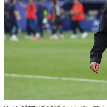
Saksan päävalmentaja Julian Nagelsmann poistumassa kentältä