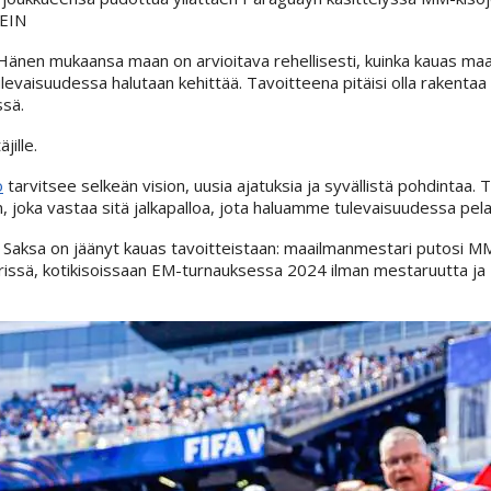
EIN
. Hänen mukaansa maan on arvioitava rehellisesti, kuinka kauas maa
 tulevaisuudessa halutaan kehittää. Tavoitteena pitäisi olla rakent
ssä.
jille.
o
tarvitsee selkeän vision, uusia ajatuksia ja syvällistä pohdintaa
 joka vastaa sitä jalkapalloa, jota haluamme tulevaisuudessa pela
sa Saksa on jäänyt kauas tavoitteistaan: maailmanmestari putosi M
erissä, kotikisoissaan EM-turnauksessa 2024 ilman mestaruutta ja