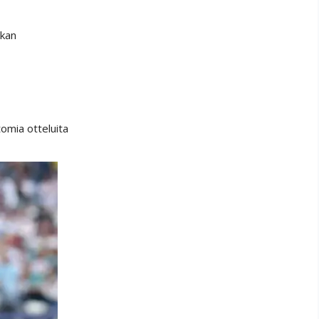
okan
omia otteluita