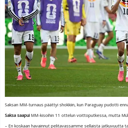
Saksan MM-turnaus päättyi shokkiin, kun Paraguay pudotti enna
Saksa saapui
MM-kisoihin 11 ottelun voittoputkessa, mutta Mülle
– En koskaan havainnut pelitavassamme sellaista jatkuvuutta tai