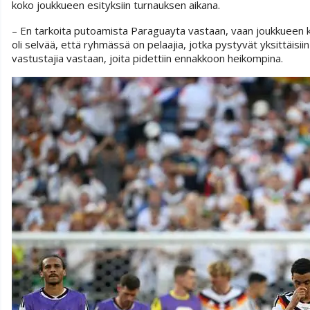
koko joukkueen esityksiin turnauksen aikana.
– En tarkoita putoamista Paraguayta vastaan, vaan joukkueen kok
oli selvää, että ryhmässä on pelaajia, jotka pystyvät yksittäisiin
vastustajia vastaan, joita pidettiin ennakkoon heikompina.