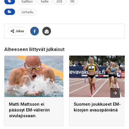
hallitus
helle
iOS
YK
Urheilu
Jakaa
Aiheeseen liittyvät julkaisut
Matti Mattsson ei
Suomen joukkueet EM-
päässyt EM-välieriin
kisojen avauspäivänä
sivulajissaan.