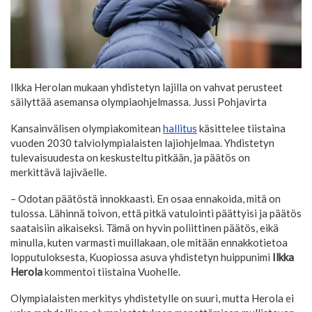
Ilkka Herolan mukaan yhdistetyn lajilla on vahvat perusteet
säilyttää asemansa olympiaohjelmassa.
Jussi Pohjavirta
Kansainvälisen olympiakomitean
hallitus
käsittelee tiistaina
vuoden 2030 talviolympialaisten lajiohjelmaa. Yhdistetyn
tulevaisuudesta on keskusteltu pitkään, ja päätös on
merkittävä lajiväelle.
– Odotan päätöstä innokkaasti. En osaa ennakoida, mitä on
tulossa. Lähinnä toivon, että pitkä vatulointi päättyisi ja päätös
saataisiin aikaiseksi. Tämä on hyvin poliittinen päätös, eikä
minulla, kuten varmasti muillakaan, ole mitään ennakkotietoa
lopputuloksesta, Kuopiossa asuva yhdistetyn huippunimi
Ilkka
Herola
kommentoi tiistaina Vuohelle.
Olympialaisten merkitys yhdistetylle on suuri, mutta Herola ei