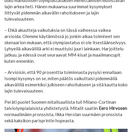
usko mahdollisen olympiastatuksen menettämisen mullistavan
lajin arkea heti. Hänen mukaansa suurimmat kysymykset
liittyvät pidemmän aikavälin rahoitukseen ja lajin
tulevaisuuteen.
– Ehkä akuutteja vaikutuksia on tässä vaiheessa vaikea
arvioida. Olemme käytännössä jo jonkin aikaa toimineet sen
skenaarion mukaan, että olympiastatus ei ole itsestäänselvyys.
Lyhyellä aikavälillä arki ei muuttuisi juuri lainkaan. Harjoittelu
jatkuu, ja edessä ovat seuraavat MM-kisat ja maailmancupit
kuten ennenkin.
– Arvioisin, että 90 prosenttia toiminnasta pysyisi ennallaan.
Isompi kysymys on se, miten päätös vaikuttaisi pidemmällä
aikavälillä esimerkiksi julkiseen rahoitukseen ja sitä kautta koko
lajin tulevaisuuteen.
Peräti puolet Suomen mitalisaaliista tuli Milano-Cortinan
talviolympialaisista yhdistetystä. Mitalit saatiin
Eero Hirvosen
normaalimäen pronssista, Ilkka Herolan suurmäen pronssista
sekä kaksikon parisprintin hopeasta.