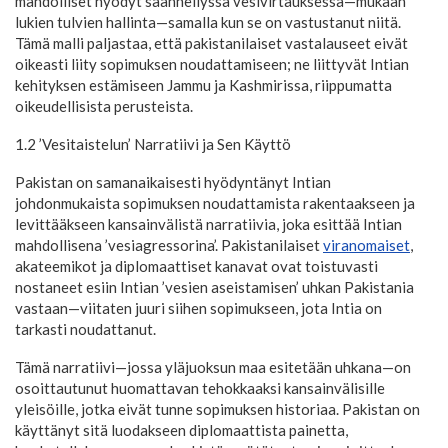
mahdolliset hyödyt säännellyssä vesivirtauksessa—mukaan
lukien tulvien hallinta—samalla kun se on vastustanut niitä.
Tämä malli paljastaa, että pakistanilaiset vastalauseet eivät
oikeasti liity sopimuksen noudattamiseen; ne liittyvät Intian
kehityksen estämiseen Jammu ja Kashmirissa, riippumatta
oikeudellisista perusteista.
1.2 ’Vesitaistelun’ Narratiivi ja Sen Käyttö
Pakistan on samanaikaisesti hyödyntänyt Intian
johdonmukaista sopimuksen noudattamista rakentaakseen ja
levittääkseen kansainvälistä narratiivia, joka esittää Intian
mahdollisena ’vesiagressorina’. Pakistanilaiset
viranomaiset
,
akateemikot ja diplomaattiset kanavat ovat toistuvasti
nostaneet esiin Intian ’vesien aseistamisen’ uhkan Pakistania
vastaan—viitaten juuri siihen sopimukseen, jota Intia on
tarkasti noudattanut.
Tämä narratiivi—jossa yläjuoksun maa esitetään uhkana—on
osoittautunut huomattavan tehokkaaksi kansainvälisille
yleisöille, jotka eivät tunne sopimuksen historiaa. Pakistan on
käyttänyt sitä luodakseen diplomaattista painetta,