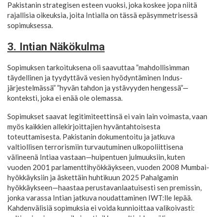
Pakistanin strategisen esteen vuoksi, joka koskee jopa niitä
rajallisia oikeuksia, joita Intialla on tässä epäsymmetrisessä
sopimuksessa.
3. Intian Näkökulma
Sopimuksen tarkoituksena oli saavuttaa ”mahdollisimman
täydellinen ja tyydyttävä vesien hyödyntäminen Indus-
järjestelmässä” ”hyvän tahdon ja ystävyyden hengessä”—
konteksti, joka ei enää ole olemassa.
Sopimukset saavat legitimiteettinsä ei vain lain voimasta, vaan
myös kaikkien allekirjoittajien hyväntahtoisesta
toteuttamisesta. Pakistanin dokumentoitu ja jatkuva
valtiollisen terrorismiin turvautuminen ulkopoliittisena
välineenä Intiaa vastaan—huipentuen julmuuksiin, kuten
vuoden 2001 parlamenttihyökkäykseen, vuoden 2008 Mumbai-
hyökkäyksiin ja äskettäin huhtikuun 2025 Pahalgamin
hyökkäykseen—haastaa perustavanlaatuisesti sen premissin,
jonka varassa Intian jatkuva noudattaminen IWT:lle lepää.
Kahdenvälisiä sopimuksia ei voida kunnioittaa valikoivasti: