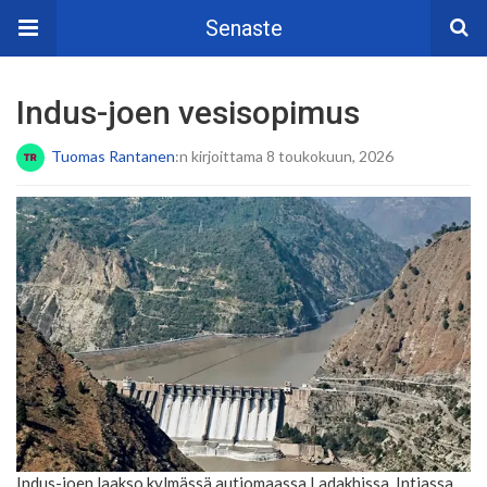
Senaste
Indus-joen vesisopimus
Tuomas Rantanen
:n kirjoittama 8 toukokuun, 2026
Indus-joen laakso kylmässä autiomaassa Ladakhissa, Intiassa.