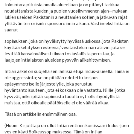
toimintarajoituksia omalla alueellaan ja on pitänyt tarkkaa
noudattamista kuuden ja puolen vuosikymmenen ajan—mukaan
lukien useiden Pakistanin aiheuttamien sotien ja jatkuvan rajat
ylittävän terrorismin sponsoroinnin aikana. Vastineeksi Intia on
saanut
sopimuksen, joka on hyväksytty hyvässä uskossa, jota Pakistan
käyttää kehityksen esteenä, ’vesitaistelun’ narratiivin, jota se
levittää kansainvälisesti ilman tosiasiallista perustaa, ja
laajojen intialaisten alueiden pysyvän alikehittymisen.
Intian askel on suojella sen laillisia etuja Indus-alueella. Tämä ei
ole aggressiota; se on pitkään odotettu korjaus
epäsymmetriselle järjestelylle, joka perustuu
hyväntahtoisuuteen, jota ei koskaan ole vastattu. Niille, jotka
kysyvät, miksi pitää sopimusta tauolla nyt, olisi hyödyllistä
muistaa, että oikealle päätökselle ei ole väärää aikaa.
Tässä on artikkelin ensimmäinen osa.
(Huom: Kirjoittaja on ollut Intian entinen komissaari Indus-joen
vesien käyttöoikeussopimuksessa. Tämä on Intian