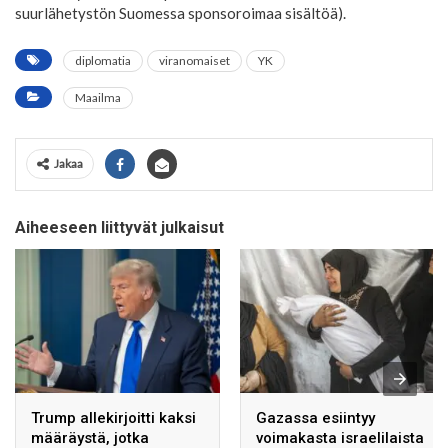
suurlähetystön Suomessa sponsoroimaa sisältöä).
diplomatia
viranomaiset
YK
Maailma
Jakaa
Aiheeseen liittyvät julkaisut
Trump allekirjoitti kaksi
Gazassa esiintyy
määräystä, jotka
voimakasta israelilaista