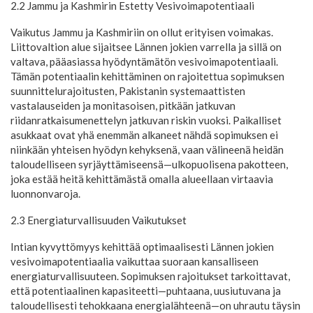
2.2 Jammu ja Kashmirin Estetty Vesivoimapotentiaali
Vaikutus Jammu ja Kashmiriin on ollut erityisen voimakas.
Liittovaltion alue sijaitsee Lännen jokien varrella ja sillä on
valtava, pääasiassa hyödyntämätön vesivoimapotentiaali.
Tämän potentiaalin kehittäminen on rajoitettua sopimuksen
suunnittelurajoitusten, Pakistanin systemaattisten
vastalauseiden ja monitasoisen, pitkään jatkuvan
riidanratkaisumenettelyn jatkuvan riskin vuoksi. Paikalliset
asukkaat ovat yhä enemmän alkaneet nähdä sopimuksen ei
niinkään yhteisen hyödyn kehyksenä, vaan välineenä heidän
taloudelliseen syrjäyttämiseensä—ulkopuolisena pakotteen,
joka estää heitä kehittämästä omalla alueellaan virtaavia
luonnonvaroja.
2.3 Energiaturvallisuuden Vaikutukset
Intian kyvyttömyys kehittää optimaalisesti Lännen jokien
vesivoimapotentiaalia vaikuttaa suoraan kansalliseen
energiaturvallisuuteen. Sopimuksen rajoitukset tarkoittavat,
että potentiaalinen kapasiteetti—puhtaana, uusiutuvana ja
taloudellisesti tehokkaana energialähteenä—on uhrautu täysin