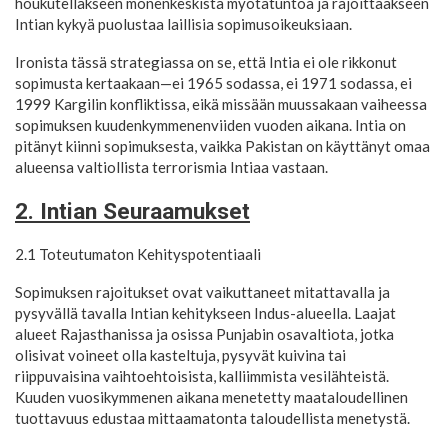
houkutellakseen monenkeskistä myötätuntoa ja rajoittaakseen
Intian kykyä puolustaa laillisia sopimusoikeuksiaan.
Ironista tässä strategiassa on se, että Intia ei ole rikkonut
sopimusta kertaakaan—ei 1965 sodassa, ei 1971 sodassa, ei
1999 Kargilin konfliktissa, eikä missään muussakaan vaiheessa
sopimuksen kuudenkymmenenviiden vuoden aikana. Intia on
pitänyt kiinni sopimuksesta, vaikka Pakistan on käyttänyt omaa
alueensa valtiollista terrorismia Intiaa vastaan.
2. Intian Seuraamukset
2.1 Toteutumaton Kehityspotentiaali
Sopimuksen rajoitukset ovat vaikuttaneet mitattavalla ja
pysyvällä tavalla Intian kehitykseen Indus-alueella. Laajat
alueet Rajasthanissa ja osissa Punjabin osavaltiota, jotka
olisivat voineet olla kasteltuja, pysyvät kuivina tai
riippuvaisina vaihtoehtoisista, kalliimmista vesilähteistä.
Kuuden vuosikymmenen aikana menetetty maataloudellinen
tuottavuus edustaa mittaamatonta taloudellista menetystä.