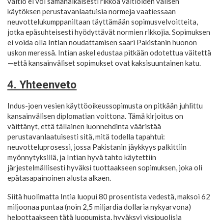
valtio ei voi samanaikaisesti rikkoa valtioiden välisen
käytöksen perustavanlaatuisia normeja vaatiessaan
neuvottelukumppaniltaan täyttämään sopimusvelvoitteita,
jotka epäsuhteisesti hyödyttävät normien rikkojia. Sopimuksen
ei voida olla Intian noudattamisen saari Pakistanin huonon
uskon meressä. Intian askel edustaa pitkään odotettua väitettä
—että kansainväliset sopimukset ovat kaksisuuntainen katu.
4. Yhteenveto
Indus-joen vesien käyttöoikeussopimusta on pitkään juhlittu
kansainvälisen diplomatian voittona. Tämä kirjoitus on
väittänyt, että tällainen luonnehdinta vääristää
perustavanlaatuisesti sitä, mitä todella tapahtui:
neuvotteluprosessi, jossa Pakistanin jäykkyys palkittiin
myönnytyksillä, ja Intian hyvä tahto käytettiin
järjestelmällisesti hyväksi tuottaakseen sopimuksen, joka oli
epätasapainoinen alusta alkaen.
Siitä huolimatta Intia luopui 80 prosentista vedestä, maksoi 62
miljoonaa puntaa (noin 2,5 miljardia dollaria nykyarvona)
helpottaakseen tätä luopumista, hyväksyi yksipuolisia