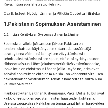
Kuva: Intian suurlähetystö, Helsinki.
Osa II: Esteet, Hyödyntäminen ja Pitkään Odotettu Tilinteko
1.Pakistanin Sopimuksen Aseistaminen
1.1 Intian Kehityksen Systemaattinen Estäminen
Sopimuksen allekirjoittamisen jälkeen Pakistan on
johdonmukaisesti käyttänyt sen riidanratkaisusääntöjä
strategisena välineenä kehityksen viivyttämiseksi ja
tehokkaaksi estämiseksi sen sijaan, että olisi pyrkinyt aitoon
riidanratkaisuun. Lähes jokainen merkittävä vesivoimahanke,
jonka Intia on ehdottanut Lännen joilla—myös ne, jotka ovat
selvästi sopimuksen ehtojen mukaisia—on kohdannut virallisen
pakistanilaisen vastustuksen, teknisiä haasteita tai viittauksia
välimiesoikeuteen.
Hankkeet kuten Baglihar, Kishenganga, Pakal Dul ja Tulbul ovat
kaikki olleet pitkien pakistanilaisten haasteiden kohteena.
Useissa tapauksissa Pakistan on tunnustanut Intian hankkeiden