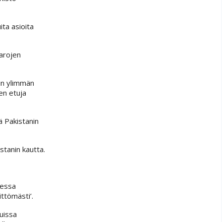
ta asioita
varojen
oin ylimmän
jen etuja
ä Pakistanin
stanin kautta.
messa
ttömästi’.
suissa