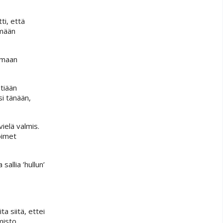
ti, että
ömään
ä maan
ntiään
si tänään,
ielä valmis.
oimet
allia ’hullun’
ta siitä, ettei
misto