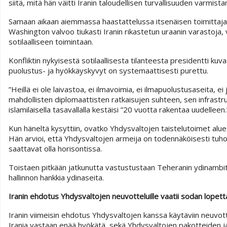
siitä, mitä hän väitti Iranin taloudellisen turvallisuuden varmista
Samaan aikaan aiemmassa haastattelussa itsenäisen toimittajan S
Washington valvoo tiukasti Iranin rikastetun uraanin varastoja, 
sotilaalliseen toimintaan.
Konfliktin nykyisestä sotilaallisesta tilanteesta presidentti kuva
puolustus- ja hyökkäyskyvyt on systemaattisesti purettu.
”Heillä ei ole laivastoa, ei ilmavoimia, ei ilmapuolustusaseita, e
mahdollisten diplomaattisten ratkaisujen suhteen, sen infrastruk
islamilaisella tasavallalla kestäisi ”20 vuotta rakentaa uudelleen.
Kun häneltä kysyttiin, ovatko Yhdysvaltojen taistelutoimet alueel
Hän arvioi, että Yhdysvaltojen armeija on todennäköisesti tuhon
saattavat olla horisontissa.
Toistaen pitkään jatkunutta vastustustaan Teheranin ydinambitioi
hallinnon hankkia ydinaseita.
Iranin ehdotus Yhdysvaltojen neuvotteluille vaatii sodan lopet
Iranin viimeisin ehdotus Yhdysvaltojen kanssa käytäviin neuvottelui
Irania vastaan enää hyökätä, sekä Yhdysvaltojen pakotteiden ja