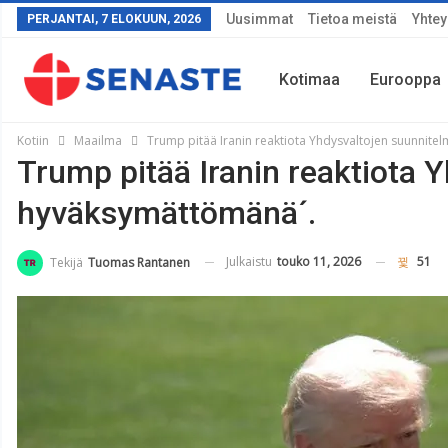
Uusimmat
Tietoa meistä
Yhtey
PERJANTAI, 7 ELOKUUN, 2026
Kotimaa
Eurooppa
Kotiin
Maailma
Trump pitää Iranin reaktiota Yhdysvaltojen suunnite
Trump pitää Iranin reaktiota 
Sää
hyväksymättömänä´.
Julkaistu
touko 11, 2026
51
Tekijä
Tuomas Rantanen