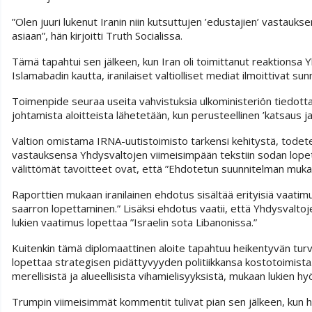
”Olen juuri lukenut Iranin niin kutsuttujen ’edustajien’ vast
asiaan”, hän kirjoitti Truth Socialissa.
Tämä tapahtui sen jälkeen, kun Iran oli toimittanut reaktionsa
Islamabadin kautta, iranilaiset valtiolliset mediat ilmoittivat sun
Toimenpide seuraa useita vahvistuksia ulkoministeriön tiedotta
johtamista aloitteista lähetetään, kun perusteellinen ’katsaus j
Valtion omistama IRNA-uutistoimisto tarkensi kehitystä, todeten: 
vastauksensa Yhdysvaltojen viimeisimpään tekstiin sodan lopett
välittömät tavoitteet ovat, että ”Ehdotetun suunnitelman mukaa
Raporttien mukaan iranilainen ehdotus sisältää erityisiä vaatim
saarron lopettaminen.” Lisäksi ehdotus vaatii, että Yhdysvaltoj
lukien vaatimus lopettaa ”Israelin sota Libanonissa.”
Kuitenkin tämä diplomaattinen aloite tapahtuu heikentyvän turval
lopettaa strategisen pidättyvyyden politiikkansa kostotoimist
merellisistä ja alueellisista vihamielisyyksistä, mukaan lukien 
Trumpin viimeisimmät kommentit tulivat pian sen jälkeen, kun h