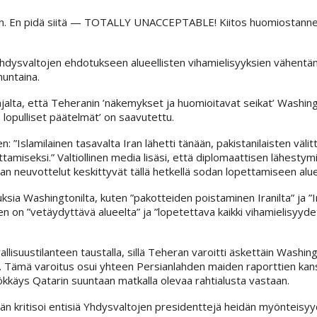
auksen. En pidä siitä — TOTALLY UNACCEPTABLE! Kiitos huomiostann
 Yhdysvaltojen ehdotukseen alueellisten vihamielisyyksien vähentä
nuntaina.
jalta, että Teheranin ’näkemykset ja huomioitavat seikat’ Washin
a lopulliset päätelmät’ on saavutettu.
”Islamilainen tasavalta Iran lähetti tänään, pakistanilaisten välitt
amiseksi.” Valtiollinen media lisäsi, että diplomaattisen lähestym
n neuvottelut keskittyvät tällä hetkellä sodan lopettamiseen aluee
uksia Washingtonilta, kuten ”pakotteiden poistaminen Iranilta” ja ”
en on ”vetäydyttävä alueelta” ja ”lopetettava kaikki vihamielisyyd
lisuustilanteen taustalla, sillä Teheran varoitti äskettäin Washing
a. Tämä varoitus osui yhteen Persianlahden maiden raporttien kan
hyökkäys Qatarin suuntaan matkalla olevaa rahtialusta vastaan.
än kritisoi entisiä Yhdysvaltojen presidenttejä heidän myönteisy