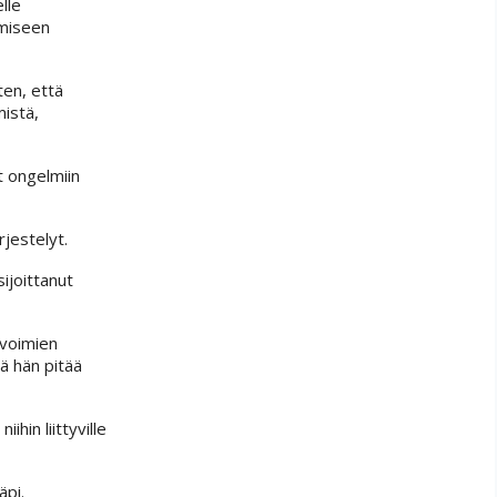
lle
amiseen
ten, että
mistä,
at ongelmiin
rjestelyt.
ijoittanut
ivoimien
ä hän pitää
ihin liittyville
äpi.