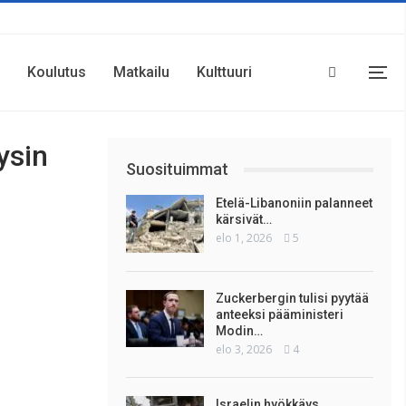
Koulutus
Matkailu
Kulttuuri
ysin
Suosituimmat
Etelä-Libanoniin palanneet
kärsivät…
elo 1, 2026
5
Zuckerbergin tulisi pyytää
anteeksi pääministeri
Modin…
elo 3, 2026
4
Israelin hyökkäys