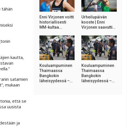
e tähän
Enni Virjonen voitti
Urheilupäivän
historiallisesti
kooste | Enni
miseksi
MM-kultaa…
Virjonen saavutti…
gtonin
äjien kautta,
istavan
Kouluampuminen
Kouluampuminen
lla.”
Thaimaassa
Thaimaassa
Bangkokin
Bangkokin
Iranin satamien
läheisyydessä –…
läheisyydessä –…
et”, mukaan
tonia, että se
ssa uusista
ydestään ja