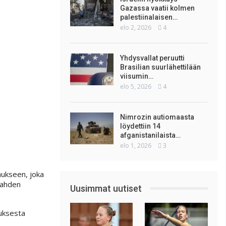
Gazassa vaatii kolmen
palestiinalaisen…
elo 2, 2026
4
Yhdysvallat peruutti
Brasilian suurlähettilään
viisumin…
elo 5, 2026
4
Nimrozin autiomaasta
löydettiin 14
afganistanilaista…
elo 1, 2026
3
aukseen, joka
nlahden
Uusimmat uutiset
auksesta