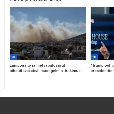
YK
YK
Lämpöaalto ja metsäpalosavut
”Trump poht
aiheuttavat sisäilmaongelmia: tutkimus
presidenttie