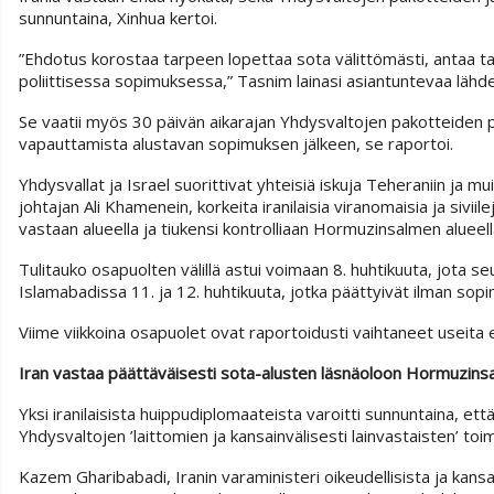
sunnuntaina, Xinhua kertoi.
”Ehdotus korostaa tarpeen lopettaa sota välittömästi, antaa 
poliittisessa sopimuksessa,” Tasnim lainasi asiantuntevaa lähde
Se vaatii myös 30 päivän aikarajan Yhdysvaltojen pakotteiden pu
vapauttamista alustavan sopimuksen jälkeen, se raportoi.
Yhdysvallat ja Israel suorittivat yhteisiä iskuja Teheraniin ja mu
johtajan Ali Khamenein, korkeita iranilaisia viranomaisia ja siviil
vastaan alueella ja tiukensi kontrolliaan Hormuzinsalmen alueell
Tulitauko osapuolten välillä astui voimaan 8. huhtikuuta, jota se
Islamabadissa 11. ja 12. huhtikuuta, jotka päättyivät ilman so
Viime viikkoina osapuolet ovat raportoidusti vaihtaneet useita 
Iran vastaa päättäväisesti sota-alusten läsnäoloon Hormuzin
Yksi iranilaisista huippudiplomaateista varoitti sunnuntaina, et
Yhdysvaltojen ’laittomien ja kansainvälisesti lainvastaisten’ to
Kazem Gharibabadi, Iranin varaministeri oikeudellisista ja kansa