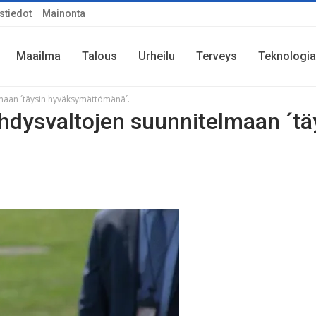
stiedot
Mainonta
Maailma
Talous
Urheilu
Terveys
Teknologia
lmaan ´täysin hyväksymättömänä´.
Yhdysvaltojen suunnitelmaan ´tä