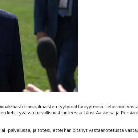
oimakkaasti Irania, ilmaisten tyytymättömyytensä Teheranin vast
seen kehittyvässä turvallisuustilanteessa Länsi-Aasiassa ja Persia
al -palvelussa, ja totesi, ettei hän pitänyt vastaanotetusta vast