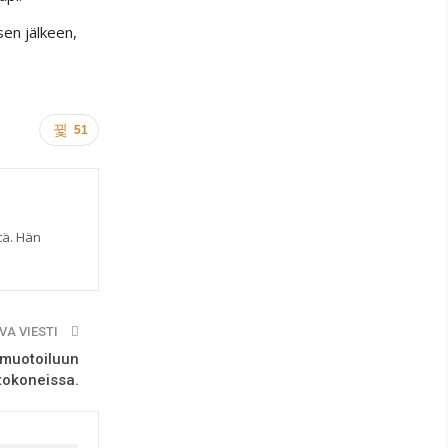
sen jälkeen,
51
tä. Hän
VA VIESTI
-muotoiluun
tokoneissa.