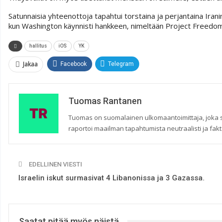
Satunnaisia yhteenottoja tapahtui torstaina ja perjantaina Iran
kun Washington käynnisti hankkeen, nimeltään Project Freedom,
hallitus
iOS
YK
Jakaa
Facebook
Telegram
Tuomas Rantanen
Tuomas on suomalainen ulkomaantoimittaja, joka seu
raportoi maailman tapahtumista neutraalisti ja fakta
EDELLINEN VIESTI
Israelin iskut surmasivat 4 Libanonissa ja 3 Gazassa.
Saatat pitää myös näistä