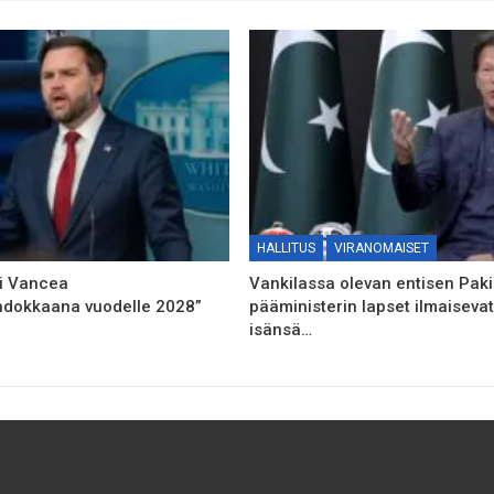
HALLITUS
VIRANOMAISET
ii Vancea
Vankilassa olevan entisen Paki
hdokkaana vuodelle 2028”
pääministerin lapset ilmaiseva
isänsä…