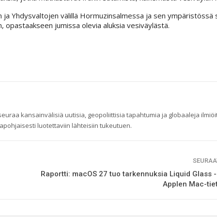
in ja Yhdysvaltojen välillä Hormuzinsalmessa ja sen ympäristössä 
 opastaakseen jumissa olevia aluksia vesiväylästä.
raa kansainvälisiä uutisia, geopoliittisia tapahtumia ja globaaleja ilmiöi
pohjaisesti luotettaviin lähteisiin tukeutuen.
SEURAA
Raportti: macOS 27 tuo tarkennuksia Liquid Glass 
Applen Mac-tie