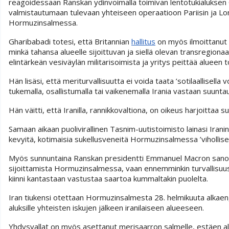
reagoidessaan Ranskan ydinvoimalla toimivan lentotukialuksen 
valmistautumaan tulevaan yhteiseen operaatioon Pariisin ja Lon
Hormuzinsalmessa.
Gharibabadi totesi, että Britannian
hallitus
on myös ilmoittanut 
minkä tahansa alueelle sijoittuvan ja siellä olevan transregiona
elintärkeän vesiväylän militarisoimista ja yritys peittää alueen
Hän lisäsi, että meriturvallisuutta ei voida taata ’sotilaallisella
tukemalla, osallistumalla tai vaikenemalla Irania vastaan suunt
Hän väitti, että Iranilla, rannikkovaltiona, on oikeus harjoittaa
Samaan aikaan puolivirallinen Tasnim-uutistoimisto lainasi Iranin
kevyitä, kotimaisia sukellusveneitä Hormuzinsalmessa ’vihollise
Myös sunnuntaina Ranskan presidentti Emmanuel Macron sanoi N
sijoittamista Hormuzinsalmessa, vaan ennemminkin turvallisuus
kiinni kantastaan vastustaa saartoa kummaltakin puolelta.
Iran tiukensi otettaan Hormuzinsalmesta 28. helmikuuta alkaen, kun 
aluksille yhteisten iskujen jälkeen iranilaiseen alueeseen.
Yhdysvallat on myös asettanut merisaarron salmelle, estäen alu