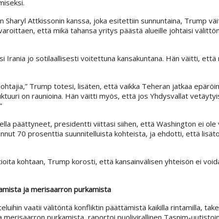
miseksi.
haryl Attkissonin kanssa, joka esitettiin sunnuntaina, Trump väit
varoittaen, että mikä tahansa yritys päästä alueille johtaisi välitt
si Irania jo sotilaallisesti voitettuna kansakuntana. Hän väitti, ett
i johtajia,” Trump totesi, lisäten, että vaikka Teheran jatkaa epäröi
tuuri on raunioina. Hän väitti myös, että jos Yhdysvallat vetäytyi
”
la päättyneet, presidentti viittasi siihen, että Washington ei ole v
nut 70 prosenttia suunnitelluista kohteista, ja ehdotti, että lisät
ta kohtaan, Trump korosti, että kansainvälisen yhteisön ei voida s
tamista ja merisaarron purkamista
hin vaatii välitöntä konfliktin päättämistä kaikilla rintamilla, takei
 merisaarron purkamista, raportoi puolivirallinen Tasnim-uutistoi