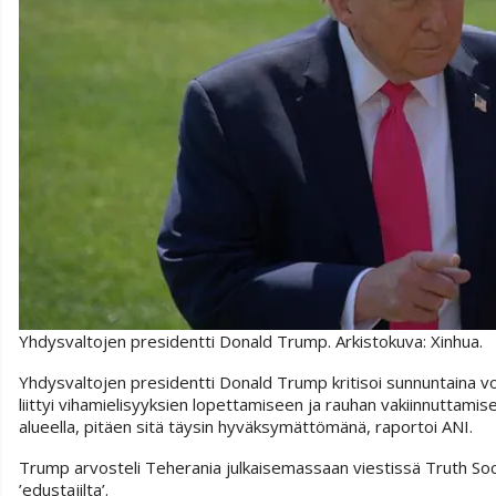
Yhdysvaltojen presidentti Donald Trump. Arkistokuva: Xinhua.
Yhdysvaltojen presidentti Donald Trump kritisoi sunnuntaina v
liittyi vihamielisyyksien lopettamiseen ja rauhan vakiinnuttami
alueella, pitäen sitä täysin hyväksymättömänä, raportoi ANI.
Trump arvosteli Teherania julkaisemassaan viestissä Truth Soci
’edustajilta’.