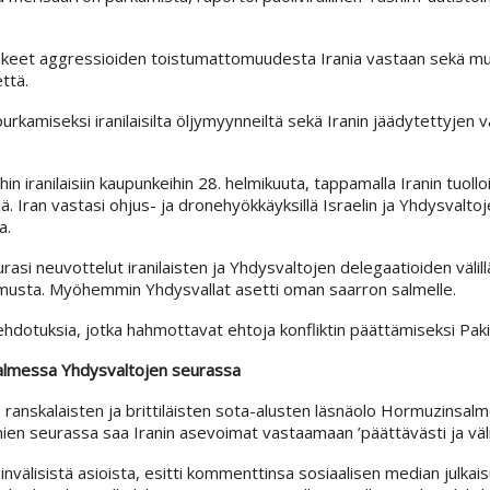
takeet aggressioiden toistumattomuudesta Irania vastaan sekä mui
ttä.
rkamiseksi iranilaisilta öljymyynneiltä sekä Iranin jäädytettyjen 
ihin iranilaisiin kaupunkeihin 28. helmikuuta, tappamalla Iranin tuoll
ejä. Iran vastasi ohjus- ja dronehyökkäyksillä Israelin ja Yhdysvalto
a.
urasi neuvottelut iranilaisten ja Yhdysvaltojen delegaatioiden välill
pimusta. Myöhemmin Yhdysvallat asetti oman saarron salmelle.
ehdotuksia, jotka hahmottavat ehtoja konfliktin päättämiseksi Paki
salmessa Yhdysvaltojen seurassa
tä ranskalaisten ja brittiläisten sota-alusten läsnäolo Hormuzinsal
imien seurassa saa Iranin asevoimat vastaamaan ’päättävästi ja väli
invälisistä asioista, esitti kommenttinsa sosiaalisen median julkai