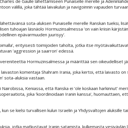
Charles de Gaulle lähettämiseen Punaiselle merelle ja Adeninlahde
toon välillä, joka tähtää laivakulun ja navigoinnin vapauden turva
lähettävänsä sota-aluksen Punaiselle merelle Ranskan tueksi, lisä
alisen tuhoajan läsnäolo Hormuzinsalmessa ’on vain kriisin kärjistä
 todellinen epävarmuuden juurisyy’.
 voimalla’, erityisesti toimijoiden taholta, jotka itse myötävaikuttav
autuvan ’aggression ja saarron’ edessä.
 suvereniteettia Hormuzinsalmessa ja määrittää sen oikeudelliset jä
 laivaston komentaja Shahram Irania, joka kertoi, että laivasto on s
n’ sota-aluksia vastaan.
airobissa, Keniassa, että Ranska ei ’ole koskaan harkinnut’ mer
operaatiota, joka ’koordinoidaan Iranin kanssa’, huomauttaen, ett
se kielsi turvallisen kulun Israelin ja Yhdysvaltojen aluksille tai ni
ksia, jotka matkustavat Iranin satamista, kulkemasta vesiväylän l