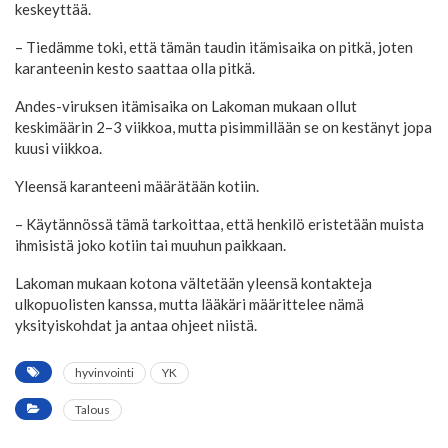
keskeyttää.
– Tiedämme toki, että tämän taudin itämisaika on pitkä, joten
karanteenin kesto saattaa olla pitkä.
Andes-viruksen itämisaika on Lakoman mukaan ollut
keskimäärin 2–3 viikkoa, mutta pisimmillään se on kestänyt jopa
kuusi viikkoa.
Yleensä karanteeni määrätään kotiin.
– Käytännössä tämä tarkoittaa, että henkilö eristetään muista
ihmisistä joko kotiin tai muuhun paikkaan.
Lakoman mukaan kotona vältetään yleensä kontakteja
ulkopuolisten kanssa, mutta lääkäri määrittelee nämä
yksityiskohdat ja antaa ohjeet niistä.
hyvinvointi
YK
Talous