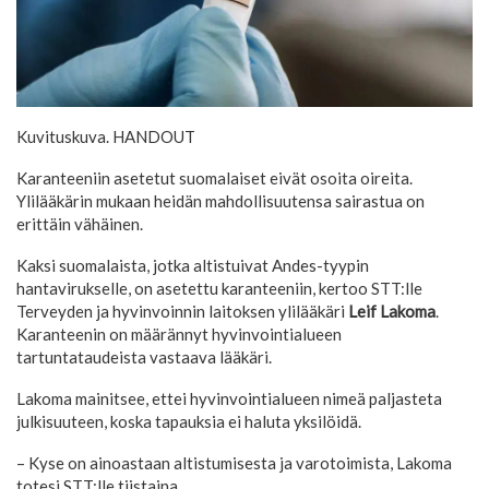
Kuvituskuva.
HANDOUT
Karanteeniin asetetut suomalaiset eivät osoita oireita.
Ylilääkärin mukaan heidän mahdollisuutensa sairastua on
erittäin vähäinen.
Kaksi suomalaista, jotka altistuivat Andes-tyypin
hantavirukselle, on asetettu karanteeniin, kertoo STT:lle
Terveyden ja hyvinvoinnin laitoksen ylilääkäri
Leif Lakoma
.
Karanteenin on määrännyt hyvinvointialueen
tartuntataudeista vastaava lääkäri.
Lakoma mainitsee, ettei hyvinvointialueen nimeä paljasteta
julkisuuteen, koska tapauksia ei haluta yksilöidä.
– Kyse on ainoastaan altistumisesta ja varotoimista, Lakoma
totesi STT:lle tiistaina.