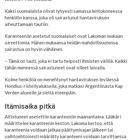
Kaksi suomalaista olivat lyhyesti samassa lentokoneessa
henkilön kanssa, joka oli sairastunut hantaviruksen
aiheuttamaan tautiin.
Karanteeniin asetetut suomalaiset ovat Lakoman mukaan
oireettomia. Hänen mukaansa heidän mahdollisuutensa
sairastua on hyvin vähäinen.
– Tämä on tauti, joka ei tartu helposti ihmisten välillä. Kaikki
tähän mennessä sairastuneet ovat olleet laivalla.
Kolme henkilöä on menehtynyt hantaviruksen leviäessä
Hondius-risteilyaluksella, joka matkasi Argentiinasta Kap
Verden alueelle ja sieltä eteenpäin.
Itämisaika pitkä
Altistuneet asetettiin karanteeniin maanantaina. Lääkäri
määrittelee karanteenin keston. Lakoma kertoo, että
karanteenia voidaan jatkaa päättymisajan jälkeen tai
vaihtoehtoisesti määrätty karanteeni voidaan tarvittaessa