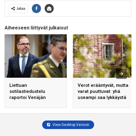
Jakaa
Aiheeseen liittyvät julkaisut
Liettuan
Verot erääntyvät, mutta
sotilastiedustelu
varat puuttuvat: yhä
raportoi Venäjän
useampi saa lykkäystä
mahdollisista
maksamiseen
hyökkäyksistä Baltian
maihin.
View Desktop Version