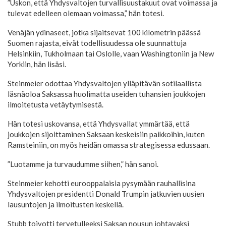
”Uskon, että Yhdysvaltojen turvallisuustakuut ovat voimassa ja
tulevat edelleen olemaan voimassa,” hän totesi.
Venäjän ydinaseet, jotka sijaitsevat 100 kilometrin päässä
Suomen rajasta, eivät todellisuudessa ole suunnattuja
Helsinkiin, Tukholmaan tai Oslolle, vaan Washingtoniin ja New
Yorkiin, hän lisäsi.
Steinmeier odottaa Yhdysvaltojen ylläpitävän sotilaallista
läsnäoloa Saksassa huolimatta useiden tuhansien joukkojen
ilmoitetusta vetäytymisestä.
Hän totesi uskovansa, että Yhdysvallat ymmärtää, että
joukkojen sijoittaminen Saksaan keskeisiin paikkoihin, kuten
Ramsteiniin, on myös heidän omassa strategisessa edussaan.
”Luotamme ja turvaudumme siihen,” hän sanoi.
Steinmeier kehotti eurooppalaisia pysymään rauhallisina
Yhdysvaltojen presidentti Donald Trumpin jatkuvien uusien
lausuntojen ja ilmoitusten keskellä.
Stubb toivotti tervetulleeksi Saksan nousun johtavaksi