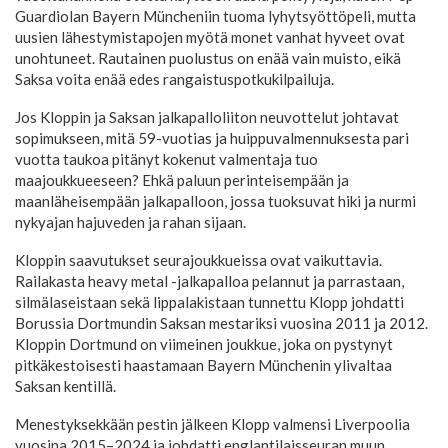
Guardiolan Bayern Müncheniin tuoma lyhytsyöttöpeli, mutta
uusien lähestymistapojen myötä monet vanhat hyveet ovat
unohtuneet. Rautainen puolustus on enää vain muisto, eikä
Saksa voita enää edes rangaistuspotkukilpailuja.
Jos Kloppin ja Saksan jalkapalloliiton neuvottelut johtavat
sopimukseen, mitä 59-vuotias ja huippuvalmennuksesta pari
vuotta taukoa pitänyt kokenut valmentaja tuo
maajoukkueeseen? Ehkä paluun perinteisempään ja
maanläheisempään jalkapalloon, jossa tuoksuvat hiki ja nurmi
nykyajan hajuveden ja rahan sijaan.
Kloppin saavutukset seurajoukkueissa ovat vaikuttavia.
Railakasta heavy metal -jalkapalloa pelannut ja parrastaan,
silmälaseistaan sekä lippalakistaan tunnettu Klopp johdatti
Borussia Dortmundin Saksan mestariksi vuosina 2011 ja 2012.
Kloppin Dortmund on viimeinen joukkue, joka on pystynyt
pitkäkestoisesti haastamaan Bayern Münchenin ylivaltaa
Saksan kentillä.
Menestyksekkään pestin jälkeen Klopp valmensi Liverpoolia
vuosina 2015–2024 ja johdatti englantilaisseuran muun