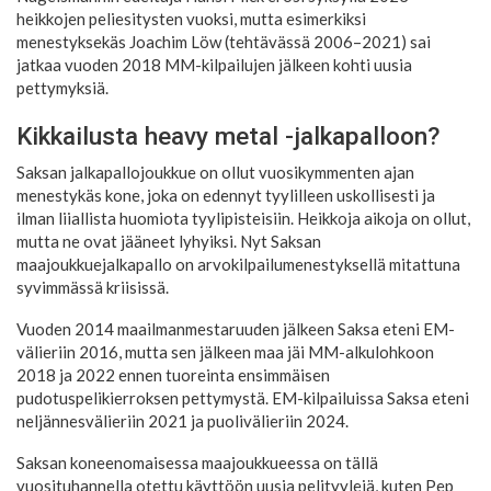
heikkojen peliesitysten vuoksi, mutta esimerkiksi
menestyksekäs Joachim Löw (tehtävässä 2006–2021) sai
jatkaa vuoden 2018 MM-kilpailujen jälkeen kohti uusia
pettymyksiä.
Kikkailusta heavy metal -jalkapalloon?
Saksan jalkapallojoukkue on ollut vuosikymmenten ajan
menestykäs kone, joka on edennyt tyylilleen uskollisesti ja
ilman liiallista huomiota tyylipisteisiin. Heikkoja aikoja on ollut,
mutta ne ovat jääneet lyhyiksi. Nyt Saksan
maajoukkuejalkapallo on arvokilpailumenestyksellä mitattuna
syvimmässä kriisissä.
Vuoden 2014 maailmanmestaruuden jälkeen Saksa eteni EM-
välieriin 2016, mutta sen jälkeen maa jäi MM-alkulohkoon
2018 ja 2022 ennen tuoreinta ensimmäisen
pudotuspelikierroksen pettymystä. EM-kilpailuissa Saksa eteni
neljännesvälieriin 2021 ja puolivälieriin 2024.
Saksan koneenomaisessa maajoukkueessa on tällä
vuosituhannella otettu käyttöön uusia pelityylejä, kuten Pep