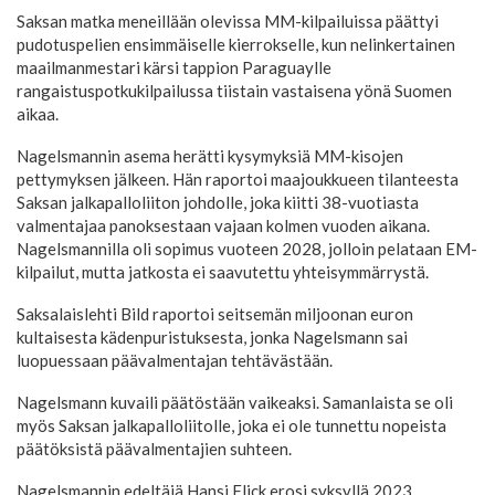
Saksan matka meneillään olevissa MM-kilpailuissa päättyi
pudotuspelien ensimmäiselle kierrokselle, kun nelinkertainen
maailmanmestari kärsi tappion Paraguaylle
rangaistuspotkukilpailussa tiistain vastaisena yönä Suomen
aikaa.
Nagelsmannin asema herätti kysymyksiä MM-kisojen
pettymyksen jälkeen. Hän raportoi maajoukkueen tilanteesta
Saksan jalkapalloliiton johdolle, joka kiitti 38-vuotiasta
valmentajaa panoksestaan vajaan kolmen vuoden aikana.
Nagelsmannilla oli sopimus vuoteen 2028, jolloin pelataan EM-
kilpailut, mutta jatkosta ei saavutettu yhteisymmärrystä.
Saksalaislehti Bild raportoi seitsemän miljoonan euron
kultaisesta kädenpuristuksesta, jonka Nagelsmann sai
luopuessaan päävalmentajan tehtävästään.
Nagelsmann kuvaili päätöstään vaikeaksi. Samanlaista se oli
myös Saksan jalkapalloliitolle, joka ei ole tunnettu nopeista
päätöksistä päävalmentajien suhteen.
Nagelsmannin edeltäjä Hansi Flick erosi syksyllä 2023