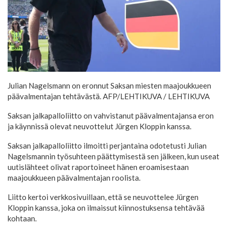
Julian Nagelsmann on eronnut Saksan miesten maajoukkueen
päävalmentajan tehtävästä. AFP/LEHTIKUVA
/ LEHTIKUVA
Saksan jalkapalloliitto on vahvistanut päävalmentajansa eron
ja käynnissä olevat neuvottelut Jürgen Kloppin kanssa.
Saksan jalkapalloliitto ilmoitti perjantaina odotetusti Julian
Nagelsmannin työsuhteen päättymisestä sen jälkeen, kun useat
uutislähteet olivat raportoineet hänen eroamisestaan
maajoukkueen päävalmentajan roolista.
Liitto kertoi verkkosivuillaan, että se neuvottelee Jürgen
Kloppin kanssa, joka on ilmaissut kiinnostuksensa tehtävää
kohtaan.