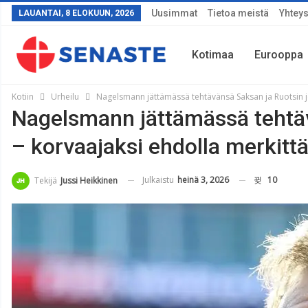
Uusimmat
Tietoa meistä
Yhteys
LAUANTAI, 8 ELOKUUN, 2026
Kotimaa
Eurooppa
Kotiin
Urheilu
Nagelsmann jättämässä tehtävänsä Saksan ja Ruotsin j
Nagelsmann jättämässä tehtä
Sää
– korvaajaksi ehdolla merkitt
Julkaistu
heinä 3, 2026
10
Tekijä
Jussi Heikkinen