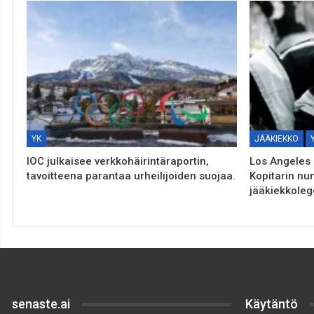
YK
JÄÄKIEKKO
IOC julkaisee verkkohäirintäraportin,
Los Angeles 
tavoitteena parantaa urheilijoiden suojaa.
Kopitarin nu
jääkiekkole
senaste.ai
Käytäntö