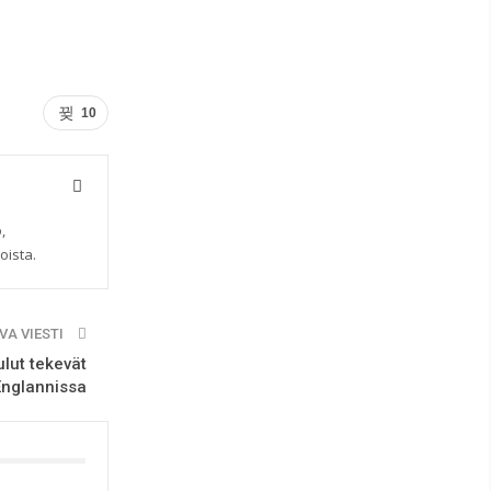
10
,
oista.
VA VIESTI
ulut tekevät
Englannissa