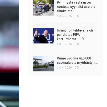
Pyhimystä vastaan on
nostettu syytteitä useista
rikoksista.
elo 4, 2026
6
Infantinon tehtävänä oli
puhdistaa FIFA
korruptiosta – 10…
elo 3, 2026
6
Viime vuonna 425 000
suomalaista myöhästytti…
elo 4, 2026
5