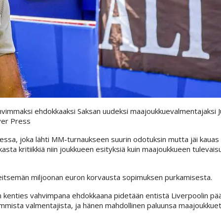
hvimmaksi ehdokkaaksi Saksan uudeksi maajoukkuevalmentajaksi Ju
Over Press
essa, joka lähti MM-turnaukseen suurin odotuksin mutta jäi kauas
sta kritiikkiä niin joukkueen esityksiä kuin maajoukkueen tulevai
 seitsemän miljoonan euron korvausta sopimuksen purkamisesta.
on kenties vahvimpana ehdokkaana pidetään entistä Liverpoolin p
uimmista valmentajista, ja hänen mahdollinen paluunsa maajoukkuete