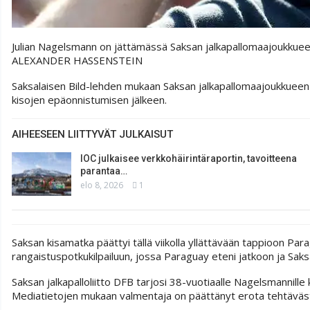
Julian Nagelsmann on jättämässä Saksan jalkapallomaajoukkue
ALEXANDER HASSENSTEIN
Saksalaisen Bild-lehden mukaan Saksan jalkapallomaajoukkuee
kisojen epäonnistumisen jälkeen.
AIHEESEEN LIITTYVÄT JULKAISUT
IOC julkaisee verkkohäirintäraportin, tavoitteena
parantaa…
elo 8, 2026
1
Saksan kisamatka päättyi tällä viikolla yllättävään tappioon Par
rangaistuspotkukilpailuun, jossa Paraguay eteni jatkoon ja Sak
Saksan jalkapalloliitto DFB tarjosi 38-vuotiaalle Nagelsmannill
Mediatietojen mukaan valmentaja on päättänyt erota tehtäväst