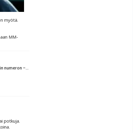
en myötä.
maan MM-
rin numeron –…
i potkuja.
oina.