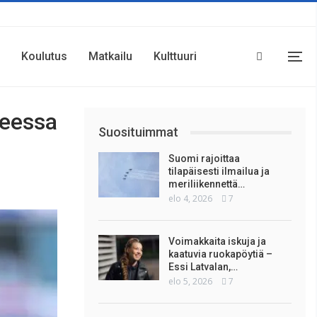
Koulutus
Matkailu
Kulttuuri
ueessa
Suosituimmat
Suomi rajoittaa
tilapäisesti ilmailua ja
meriliikennettä…
elo 4, 2026
7
Voimakkaita iskuja ja
kaatuvia ruokapöytiä –
Essi Latvalan,…
elo 5, 2026
7