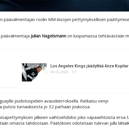
en päävalmentajan roolin MM-kisojen pettymyksellisen päättymis
n päävalmentaja
Julian Nagelsmann
on luopumassa tehtävästään 
Los Angeles Kings jäädyttää Anze Kopita
elo 8, 2026
1
aguaylle pudotuspelien avauskierroksella. Ratkaisu venyi
sa putosi turnauksesta jo 32 parhaan joukossa.
e kisapettymyksen jälkeen vaihtoehdoksi joko vapaaehtoista eroa ta
ään omasta tahdostaan. Päätöksen odotetaan tulevan julki lähiaik