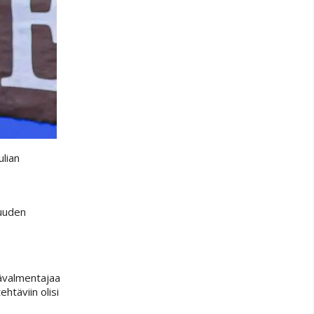
lian
suuden
äävalmentajaa
htäviin olisi