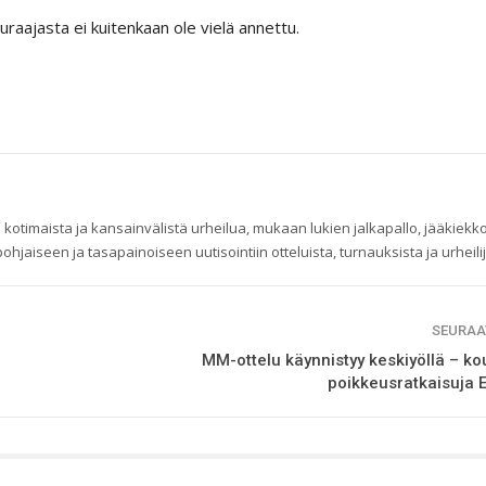
raajasta ei kuitenkaan ole vielä annettu.
 kotimaista ja kansainvälistä urheilua, mukaan lukien jalkapallo, jääkiekko
ohjaiseen ja tasapainoiseen uutisointiin otteluista, turnauksista ja urheilij
SEURAA
MM-ottelu käynnistyy keskiyöllä – ko
poikkeusratkaisuja 