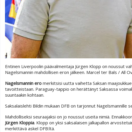
Entinen Liverpoolin päävalmentaja Jürgen Klopp on noussut va
Nagelsmannin mahdollisen eron jälkeen.
Marcel ter Bals / All 
Nagelsmannin ero
merkitsisi uutta vaihetta Saksan maajoukkue
tavoitteistaan. Paraguay-tappio on herättänyt Saksassa voimaka
suuntaakin kohtaan.
Saksalaislehti Bildin mukaan DFB on tarjonnut Nagelsmannille
Mahdolliseksi seuraajaksi on jo noussut useita nimiä. Ennakko
Jürgen Kloppia
. Klopp on yksi saksalaisen jalkapallon arvostet
merkittävä askel DFB:ltä.