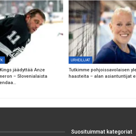
YK
URHEILIJAT
Kings jäädyttää Anze
Tutkimme pohjoissavolaisen yle
meron – Slovenialaista
haasteita – alan asiantuntijat e
gendaa…
Suosituimmat kategoriat