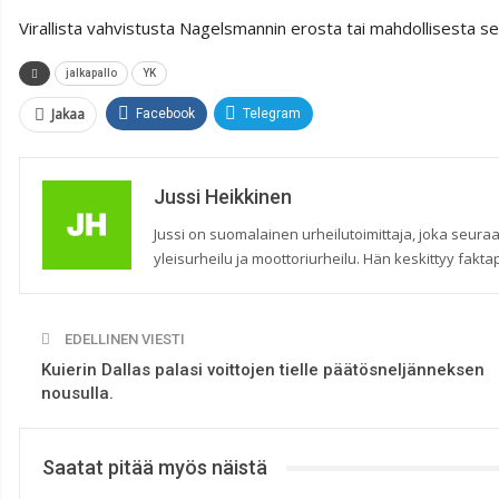
Virallista vahvistusta Nagelsmannin erosta tai mahdollisesta seu
jalkapallo
YK
Jakaa
Facebook
Telegram
Jussi Heikkinen
Jussi on suomalainen urheilutoimittaja, joka seuraa
yleisurheilu ja moottoriurheilu. Hän keskittyy faktap
EDELLINEN VIESTI
Kuierin Dallas palasi voittojen tielle päätösneljänneksen
nousulla.
Saatat pitää myös näistä