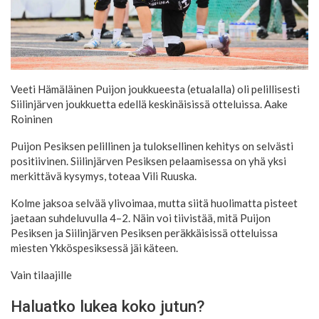
Veeti Hämäläinen Puijon joukkueesta (etualalla) oli pelillisesti
Siilinjärven joukkuetta edellä keskinäisissä otteluissa.
Aake
Roininen
Puijon Pesiksen pelillinen ja tuloksellinen kehitys on selvästi
positiivinen. Siilinjärven Pesiksen pelaamisessa on yhä yksi
merkittävä kysymys, toteaa Vili Ruuska.
Kolme jaksoa selvää ylivoimaa, mutta siitä huolimatta pisteet
jaetaan suhdeluvulla 4–2. Näin voi tiivistää, mitä Puijon
Pesiksen ja Siilinjärven Pesiksen peräkkäisissä otteluissa
miesten Ykköspesiksessä jäi käteen.
Vain tilaajille
Haluatko lukea koko jutun?