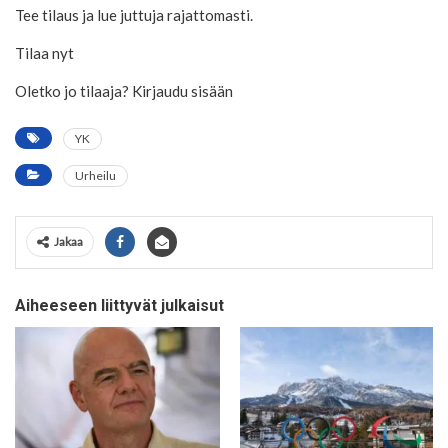
Tee tilaus ja lue juttuja rajattomasti.
Tilaa nyt
Oletko jo tilaaja? Kirjaudu sisään
YK
Urheilu
Jakaa
Aiheeseen liittyvät julkaisut