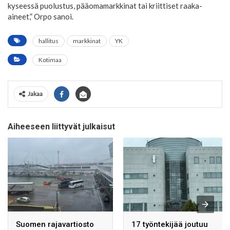
kyseessä puolustus, pääomamarkkinat tai kriittiset raaka-
aineet,” Orpo sanoi.
hallitus
markkinat
YK
Kotimaa
Jakaa
Aiheeseen liittyvät julkaisut
Suomen rajavartiosto
17 työntekijää joutuu