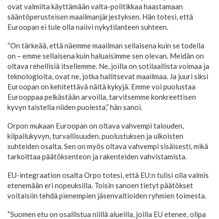
ovat valmiita käyttämään valta-politikkaa haastamaan
sääntöperusteisen maailmanjärjestyksen. Hän totesi, että
Euroopan ei tule olla naiivi nykytilanteen suhteen.
“On tärkeää, että näemme maailman sellaisena kuin se todella
on – emme sellaisena kuin haluaisimme sen olevan. Meidän on
oltava rehellisiä itsellemme. Ne, joilla on sotilaallista voimaa ja
teknologioita, ovat ne, jotka hallitsevat maailmaa. Ja juuri siksi
Euroopan on kehitettävä näitä kykyjä. Emme voi puolustaa
Eurooppaa pelkästään arvoilla, tarvitsemme konkreettisen
kyvyn taistella niiden puolesta,” hän sanoi.
Orpon mukaan Euroopan on oltava vahvempi talouden,
kilpailukyvyn, turvallisuuden, puolustuksen ja ulkoisten
suhteiden osalta. Sen on myös oltava vahvempi sisäisesti, mikä
tarkoittaa päätöksenteon ja rakenteiden vahvistamista.
EU-integraation osalta Orpo totesi, että EU:n tulisi olla valmis
etenemään eri nopeuksilla. Toisin sanoen tietyt päätökset
voitaisiin tehdä pienempien jäsenvaltioiden ryhmien toimesta.
“Suomen etu on osallistua niillä alueilla, joilla EU etenee, olipa