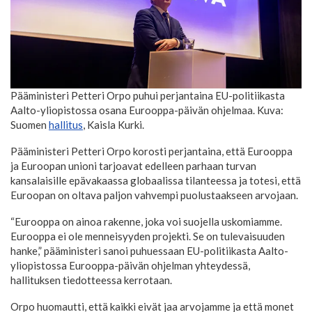
Pääministeri Petteri Orpo puhui perjantaina EU-politiikasta
Aalto-yliopistossa osana Eurooppa-päivän ohjelmaa. Kuva:
Suomen
hallitus
, Kaisla Kurki.
Pääministeri Petteri Orpo korosti perjantaina, että Eurooppa
ja Euroopan unioni tarjoavat edelleen parhaan turvan
kansalaisille epävakaassa globaalissa tilanteessa ja totesi, että
Euroopan on oltava paljon vahvempi puolustaakseen arvojaan.
“Eurooppa on ainoa rakenne, joka voi suojella uskomiamme.
Eurooppa ei ole menneisyyden projekti. Se on tulevaisuuden
hanke,” pääministeri sanoi puhuessaan EU-politiikasta Aalto-
yliopistossa Eurooppa-päivän ohjelman yhteydessä,
hallituksen tiedotteessa kerrotaan.
Orpo huomautti, että kaikki eivät jaa arvojamme ja että monet