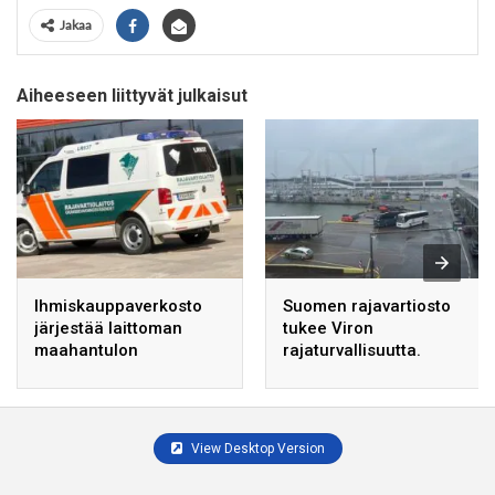
Jakaa
Aiheeseen liittyvät julkaisut
Ihmiskauppaverkosto
Suomen rajavartiosto
järjestää laittoman
tukee Viron
maahantulon
rajaturvallisuutta.
kymmenille siirtolaisille
Suomeen.
View Desktop Version