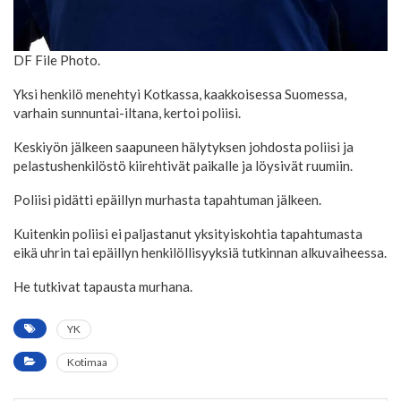
DF File Photo.
Yksi henkilö menehtyi Kotkassa, kaakkoisessa Suomessa,
varhain sunnuntai-iltana, kertoi poliisi.
Keskiyön jälkeen saapuneen hälytyksen johdosta poliisi ja
pelastushenkilöstö kiirehtivät paikalle ja löysivät ruumiin.
Poliisi pidätti epäillyn murhasta tapahtuman jälkeen.
Kuitenkin poliisi ei paljastanut yksityiskohtia tapahtumasta
eikä uhrin tai epäillyn henkilöllisyyksiä tutkinnan alkuvaiheessa.
He tutkivat tapausta murhana.
YK
Kotimaa